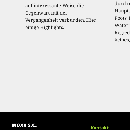
durch 
auf interessante Weise die
Hauptd
Gegenwart mit der
Poots.
Vergangenheit verbunden. Hier
Water“
einige Highlights.
Regied
keines,
woxx s.c.
Kontakt