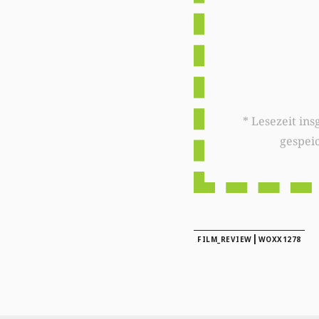
* Lesezeit insgesamt auf woxx.lu: 
gespei
|
FILM_REVIEW
WOXX1278