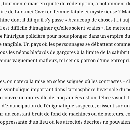
ent, tourmenté mais en quête de rédemption, a notamment de
dire de Lun-mei Gwei en femme fatale et mystérieuse ? Mai
ine dont il dit qu’il s’y passe « beaucoup de choses (…) auj
l est difficile d’imaginer qu’elles soient vraies ». Le mette
de l’intrigue policière pour nous plonger dans un empire du
 tangible. Un pays où les personnages se débattent comme
sous les néons blafards de gargotes à la limite de la salubrit
venus vaguement mafieux, tel cet ex-patron d’une entrepr
es, on notera la mise en scène soignée où les contrastes – 
le symbolique important dans l’atmosphère hivernale du no
i couvre un intervalle de cinq années est un délice visuel. 
d’émancipation de l’énigmatique suspecte, crissent sur un 
 par un constant bruit de fond de machines ou de moteurs, 
ppressante d’un lieu où les atrocités décrites ne pouvaien