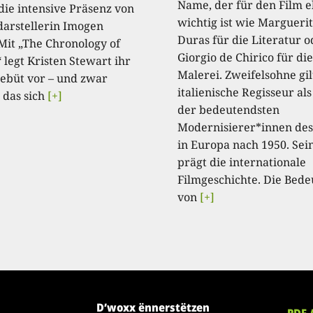
Name, der für den Film 
die intensive Präsenz von
wichtig ist wie Margueri
arstellerin Imogen
Duras für die Literatur o
 Mit „The Chronology of
Giorgio de Chirico für die
 legt Kristen Stewart ihr
Malerei. Zweifelsohne gil
ebüt vor – und zwar
italienische Regisseur als
 das sich
[+]
der bedeutendsten
Modernisierer*innen des
in Europa nach 1950. Se
prägt die internationale
Filmgeschichte. Die Bed
von
[+]
D’woxx ënnerstëtzen
PDF 