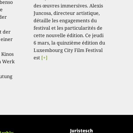
ebenso
des œuvres immersives. Alexis
te
Juncosa, directeur artistique,
der
détaille les engagements du
festival et les particularités de
t der
cette nouvelle édition. Ce jeudi
 einer
6 mars, la quinzième édition du
Luxembourg City Film Festival
 Kinos
est
[+]
in Werk
eutung
Juristesch
Archiv