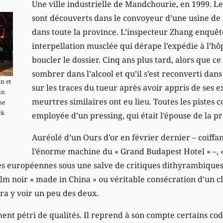
Une ville industrielle de Mandchourie, en 1999. Le
sont découverts dans le convoyeur d’une usine de 
dans toute la province. L’inspecteur Zhang enquêt
interpellation musclée qui dérape l’expédie à l’hô
boucler le dossier. Cinq ans plus tard, alors que ce
sombrer dans l’alcool et qu’il s’est reconverti dans 
n et
sur les traces du tueur après avoir appris de ses e
un
meurtres similaires ont eu lieu. Toutes les pistes 
ne
ck
employée d’un pressing, qui était l’épouse de la p
Auréolé d’un Ours d’or en février dernier – coiffa
l’énorme machine du « Grand Budapest Hotel » –, «
es européennes sous une salve de critiques dithyrambiques.
film noir « made in China » ou véritable consécration d’un 
ra y voir un peu des deux.
ent pétri de qualités. Il reprend à son compte certains cod