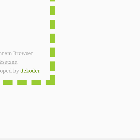
ksetzen
loped by
dekoder