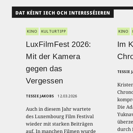
DAT KÉINT IECH OCH INTERESSÉIEREN
KINO
KULTURTIPP
KINO
LuxFilmFest 2026:
Im K
Mit der Kamera
Chro
gegen das
TESSIE 
Vergessen
Kriste
Chrono
TESSIE JAKOBS
12.03.2026
kompro
Die Ad
Auch in diesem Jahr wartete
Yuknav
des Luxembourg Film Festival
überze
wieder mit starken Beiträgen
durch 
auf. In manchen Filmen wurde