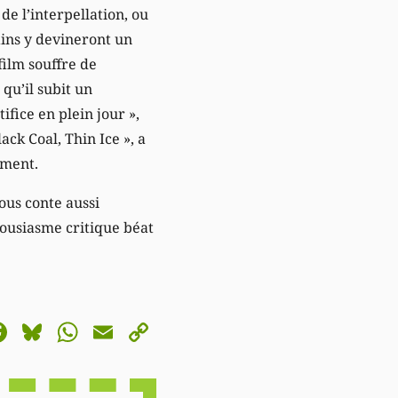
de l’interpellation, ou
ains y devineront un
film souffre de
qu’il subit un
ifice en plein jour »,
lack Coal, Thin Ice », a
ement.
nous conte aussi
housiasme critique béat
astodon
Facebook
Bluesky
WhatsApp
Email
Copy
Link