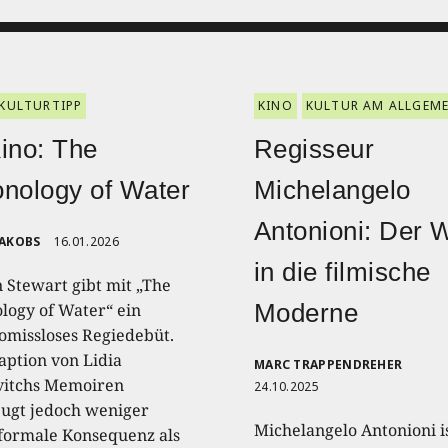
KULTURTIPP
KINO
KULTUR AM ALLGEM
ino: The
Regisseur
nology of Water
Michelangelo
Antonioni: Der 
JAKOBS
16.01.2026
in die filmische
n Stewart gibt mit „The
Moderne
logy of Water“ ein
missloses Regiedebüt.
aption von Lidia
MARC TRAPPENDREHER
itchs Memoiren
24.10.2025
ugt jedoch weniger
Michelangelo Antonioni is
formale Konsequenz als