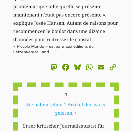
problématique telle qu’elle se présente
maintenant n’était pas encore présente »,
explique Josée Hansen. Autant de raisons pour
recommencer le boulot dans une dizaine
d’années pour redresser le constat.
« Piccolo Mondo » est paru aux éditions du
Lëtzebuerger Land.
Mastodon
Facebook
Bluesky
WhatsA
Email
Co
Li
1
Sie haben schon 1 Artikel der woxx
gelesen.
↑
Unser kritischer Journalismus ist für