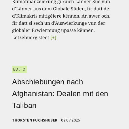
Klimafinanzéierung gi räich Länner Sue vun
d'Länner aus dem Globale Süden, fir datt déi
d'Klimakris mitigéiere kënnen. An awer och,
fir datt si sech un d'Auswierkunge vun der
globaler Erwiermung upasse kënnen.
Lëtzebuerg steet
[+]
EDITO
Abschiebungen nach
Afghanistan: Dealen mit den
Taliban
THORSTEN FUCHSHUBER
02.07.2026