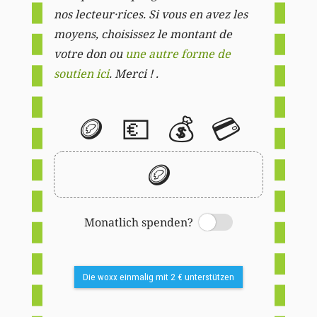
nos lecteur·rices. Si vous en avez les
moyens, choisissez le montant de
votre don ou
une autre forme de
soutien ici
. Merci ! .
🪙
💶
💰
💳
🪙
Monatlich spenden?
Switch
Die woxx einmalig mit 2 € unterstützen