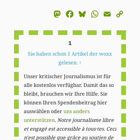
Mastodon
Facebook
Bluesky
WhatsA
Email
Co
Li
1
Sie haben schon 1 Artikel der woxx
gelesen.
↑
Unser kritischer Journalismus ist für
alle kostenlos verfügbar. Damit das so
bleibt, brauchen wir Ihre Hilfe. Sie
können Ihren Spendenbeitrag hier
auswählen oder
uns anders
unterstützen
.
Notre journalisme libre
et engagé est accessible à tous·tes. Ceci
n'est possible que grâce au soutien de