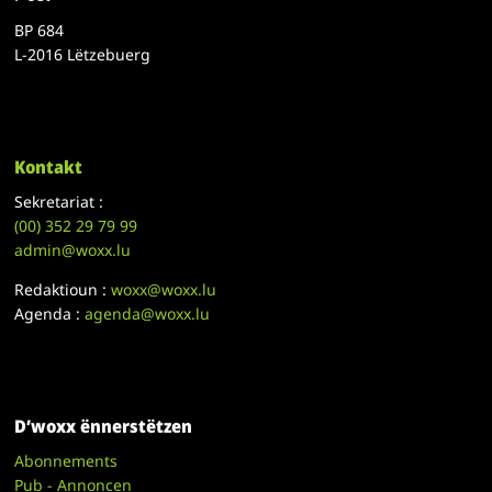
BP 684
L-2016 Lëtzebuerg
Kontakt
Sekretariat :
(00)
352 29 79 99
admin@woxx.lu
Redaktioun :
woxx@woxx.lu
Agenda :
agenda@woxx.lu
D’woxx ënnerstëtzen
Abonnements
Pub - Annoncen