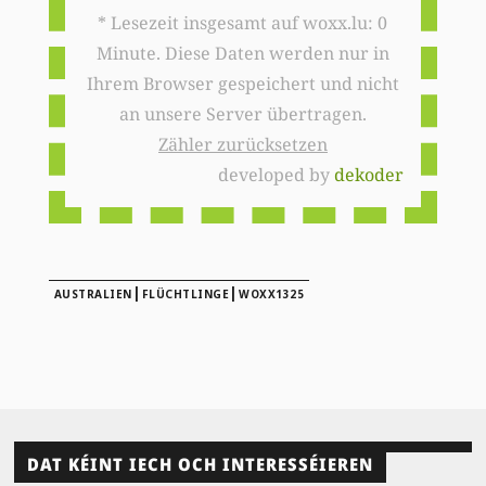
* Lesezeit insgesamt auf woxx.lu: 0
Minute. Diese Daten werden nur in
Ihrem Browser gespeichert und nicht
an unsere Server übertragen.
Zähler zurücksetzen
developed by
dekoder
|
|
AUSTRALIEN
FLÜCHTLINGE
WOXX1325
DAT KÉINT IECH OCH INTERESSÉIEREN