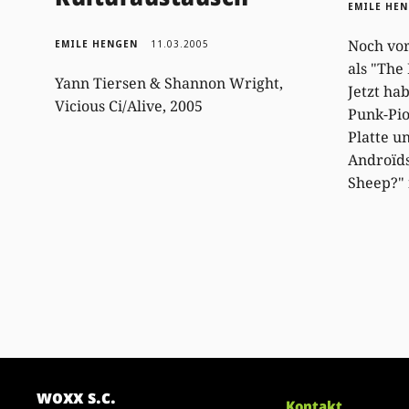
EMILE HE
Noch vor
EMILE HENGEN
11.03.2005
als "The
Yann Tiersen & Shannon Wright,
Jetzt ha
Vicious Ci/Alive, 2005
Punk-Pio
Platte 
Androïds
Sheep?" 
woxx s.c.
Kontakt