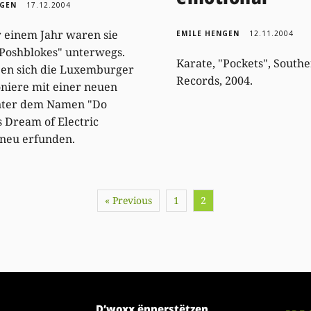
NGEN
17.12.2004
 einem Jahr waren sie
EMILE HENGEN
12.11.2004
 Poshblokes" unterwegs.
Karate, "Pockets", South
ben sich die Luxemburger
Records, 2004.
niere mit einer neuen
unter dem Namen "Do
 Dream of Electric
neu erfunden.
« Previous
1
2
D’woxx ënnerstëtzen