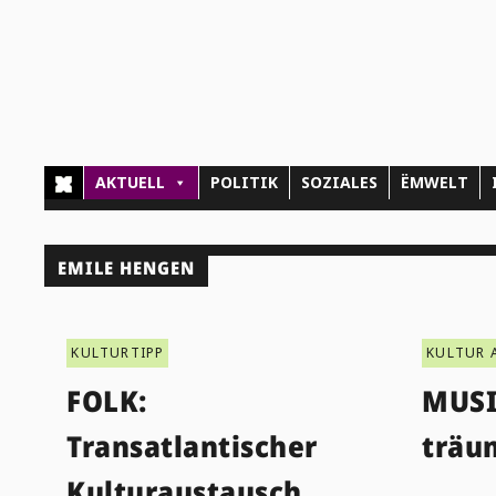
AKTUELL
POLITIK
SOZIALES
ËMWELT
EMILE HENGEN
KULTURTIPP
KULTUR 
FOLK:
MUSI
Transatlantischer
träu
Kulturaustausch