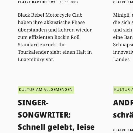
CLAIRE BARTHELEMY
15.11.2007
CLAIRE B
Black Rebel Motorcycle Club
Minipli,
haben ihre akkustische Phase
die sich
überstanden und kehren wieder
und sich
zum effizienten Rock’n Roll
eine Ban
Standard zurück. Ihr
Schnapsi
Tourkalender sieht einen Halt in
innovati
Luxemburg vor.
Landes.
KULTUR AM ALLGEMENGEN
KULTUR 
SINGER-
ANDR
SONGWRITER:
schr
Schnell gelebt, leise
CLAIRE B