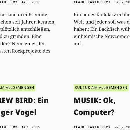
ARTHELEMY
14.09.2007
CLAIRE BARTHELEMY
07.07.20
 das sind drei Freunde,
Ein neues Kollektiv erblic
 schon seit Jahren kennen,
Welt und jeder soll was 
 plötzlich entschließen,
haben: Ein Backfisch wüh
d zu gründen. Eine
einheimische Newcomer
dee? Nein, eines der
auf.
vsten Rockprojekte des
AM ALLGEMENGEN
KULTUR AM ALLGEMENGEN
EW BIRD: Ein
MUSIK: Ok,
äger Vogel
Computer?
ARTHELEMY
14.10.2005
CLAIRE BARTHELEMY
22.07.20