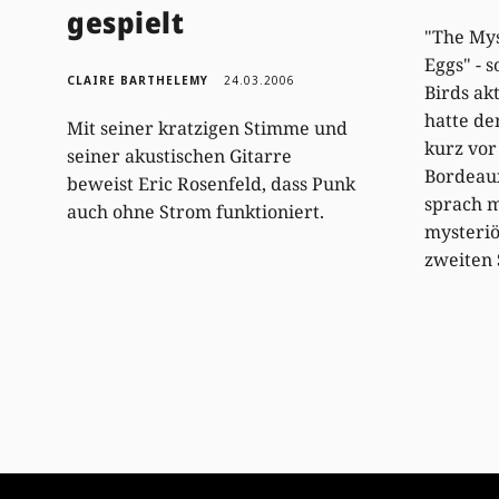
gespielt
"The Mys
Eggs" - 
CLAIRE BARTHELEMY
24.03.2006
Birds ak
hatte d
Mit seiner kratzigen Stimme und
kurz vor
seiner akustischen Gitarre
Bordeaux
beweist Eric Rosenfeld, dass Punk
sprach m
auch ohne Strom funktioniert.
mysteriö
zweiten 