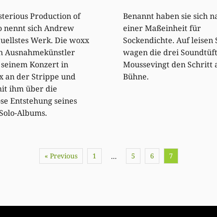
terious Production of
Benannt haben sie sich n
so nennt sich Andrew
einer Maßeinheit für
tuellstes Werk. Die woxx
Sockendichte. Auf leisen
en Ausnahmekünstler
wagen die drei Soundtüft
 seinem Konzert in
Moussevingt den Schritt 
 an der Strippe und
Bühne.
it ihm über die
se Entstehung seines
Solo-Albums.
« Previous
1
5
6
7
…