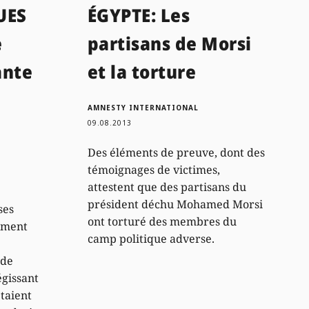
UES
ÉGYPTE: Les
e
partisans de Morsi
ante
et la torture
AMNESTY INTERNATIONAL
09.08.2013
Des éléments de preuve, dont des
témoignages de victimes,
attestent que des partisans du
président déchu Mohamed Morsi
ses
ont torturé des membres du
ement
camp politique adverse.
 de
égissant
étaient