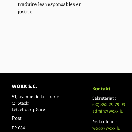
traduire les responsables en
justice.
woxx s.c.
Kontakt
51, avenue de la Liberté
Sekretariat :
(2. Stack)
(00)
352 29 79 99
Lëtzebuerg-Gare
admin@woxx.lu
Post
Redaktioun :
BP 684
woxx@woxx.lu