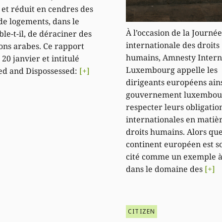
 et réduit en cendres des
 de logements, dans le
À l’occasion de la Journée
le-t-il, de déraciner des
internationale des droits
ons arabes. Ce rapport
humains, Amnesty Intern
 20 janvier et intitulé
Luxembourg appelle les
ed and Dispossessed:
[+]
dirigeants européens ains
gouvernement luxembour
respecter leurs obligatio
internationales en matiè
droits humains. Alors que
continent européen est s
cité comme un exemple à
dans le domaine des
[+]
CITIZEN