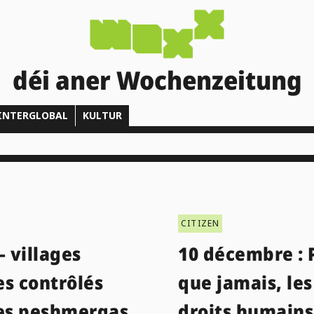
déi aner Wochenzeitung
INTERGLOBAL
KULTUR
CITIZEN
– villages
10 décembre : 
es contrôlés
que jamais, les
les peshmergas
droits humains