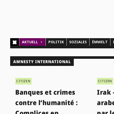
AKTUELL
POLITIK
SOZIALES
ËMWELT
AMNESTY INTERNATIONAL
CITIZEN
CITIZEN
Banques et crimes
Irak 
contre l’humanité :
arab
Complices en
par 