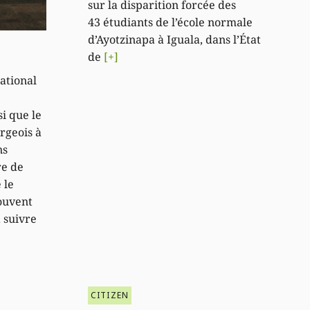
sur la disparition forcée des
43 étudiants de l’école normale
d’Ayotzinapa à Iguala, dans l’État
de
[+]
ational
i que le
geois à
ns
re de
 le
ouvent
 suivre
CITIZEN