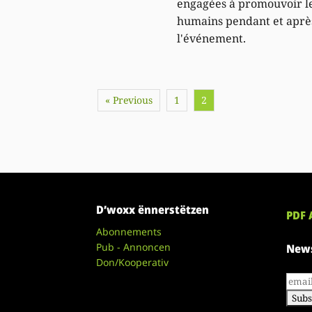
engagées à promouvoir le
humains pendant et aprè
l'événement.
« Previous
1
2
D’woxx ënnerstëtzen
PDF 
Abonnements
Pub - Annoncen
News
Don/Kooperativ