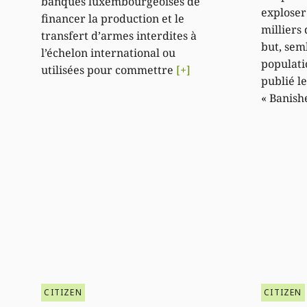
banques luxembourgeoises de
exploser
financer la production et le
milliers
transfert d’armes interdites à
but, semb
l’échelon international ou
populati
utilisées pour commettre
[+]
publié le
« Banish
CITIZEN
CITIZEN