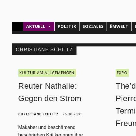
AKTUELL
POLITIK
SOZIALES
ËMWELT
CHRISTIANE SCHILTZ
KULTUR AM ALLGEMENGEN
EXPO
Reuter Nathalie:
The’d
Gegen den Strom
Pierre
Termi
CHRISTIANE SCHILTZ
26.10.2001
Freu
Makaber und beschämend
beschrieben KritikerInnen ihre