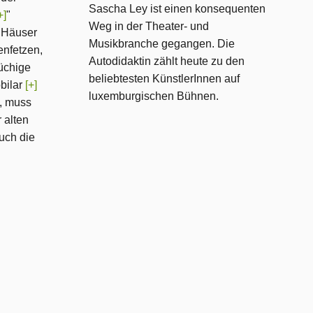
Sascha Ley ist einen konsequenten
+]
"
Weg in der Theater- und
 Häuser
Musikbranche gegangen. Die
enfetzen,
Autodidaktin zählt heute zu den
rüchige
beliebtesten KünstlerInnen auf
bilar
[+]
luxemburgischen Bühnen.
t, muss
r alten
uch die