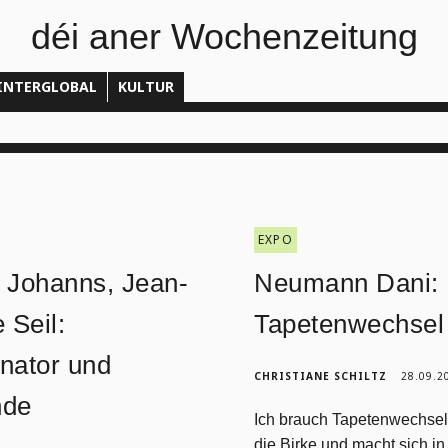
déi aner Wochenzeitung
INTERGLOBAL
KULTUR
EXPO
 Johanns, Jean-
Neumann Dani:
 Seil:
Tapetenwechsel
nator und
CHRISTIANE SCHILTZ
28.09.2
nde
Ich brauch Tapetenwechsel
die Birke und macht sich in