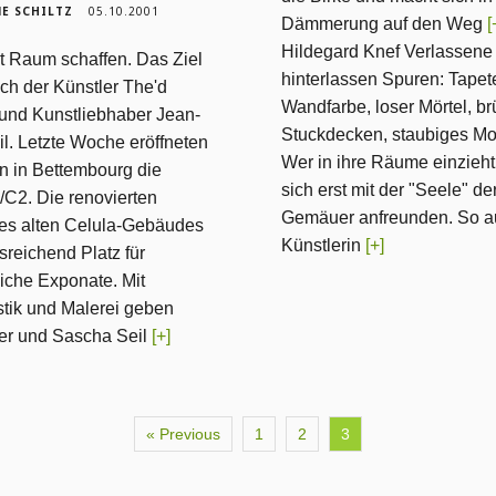
E SCHILTZ
05.10.2001
Dämmerung auf den Weg
[
Hildegard Knef Verlassene
t Raum schaffen. Das Ziel
hinterlassen Spuren: Tapet
ich der Künstler The'd
Wandfarbe, loser Mörtel, b
und Kunstliebhaber Jean-
Stuckdecken, staubiges Mo
il. Letzte Woche eröffneten
Wer in ihre Räume einzieh
n in Bettembourg die
sich erst mit der "Seele" de
/C2. Die renovierten
Gemäuer anfreunden. So a
s alten Celula-Gebäudes
Künstlerin
[+]
sreichend Platz für
iche Exponate. Mit
stik und Malerei geben
ier und Sascha Seil
[+]
« Previous
1
2
3