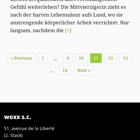
Gefühl weiterleben? Die Mittvierzigerin zieht es
nach der harten Lebenszäsur aufs Land, wo sie
anstrengende körperlicher Arbeit verrichtet. Nur
langsam, nachdem die
[+]
« Previous
1
9
10
11
12
13
…
16
Next »
…
woxx s.c.
51, avenue de la Liberté
(2. Stack)