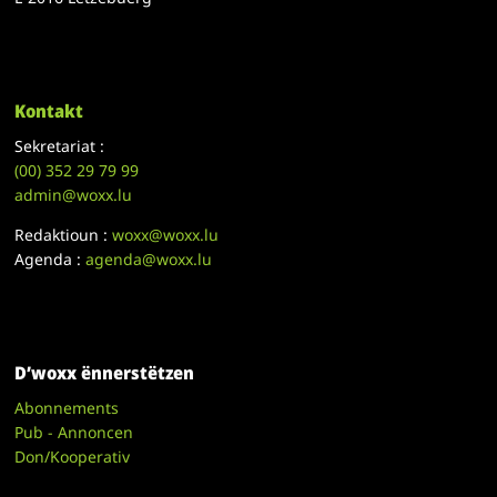
Kontakt
Sekretariat :
(00)
352 29 79 99
admin@woxx.lu
Redaktioun :
woxx@woxx.lu
Agenda :
agenda@woxx.lu
D’woxx ënnerstëtzen
Abonnements
Pub - Annoncen
Don/Kooperativ