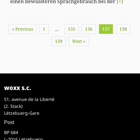
einen bewussteren Sprachgebrauch bei der
[+]
« Previous
1
135
136
137
138
…
139
Next »
woxx s.c.
51, avenue de la Liberté
(2. Stack)
Lëtzebuerg-Gare
Post
BP 684
L-2016 Lëtzebuerg