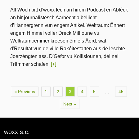
All Woch bitt d’woxx Iech an hirem Podcast en Abléck
an hir journalistesch Aarbecht a beliicht
d’Hannergrënn vun engem Artikel. Weltraum: Ënnert
engem Himmel voller Dreck Millioune vu
Weltraumtrëmmer kreesen ëm eis Äerd, wat
d'Resultat vun de ville Rakéitestarten aus de leschte
Joerzéngten ass. D'Gefor vu Kollisiounen, déi nei
Trëmmer schafen,
[+]
« Previous
1
2
3
4
5
45
…
Next »
woxx s.c.