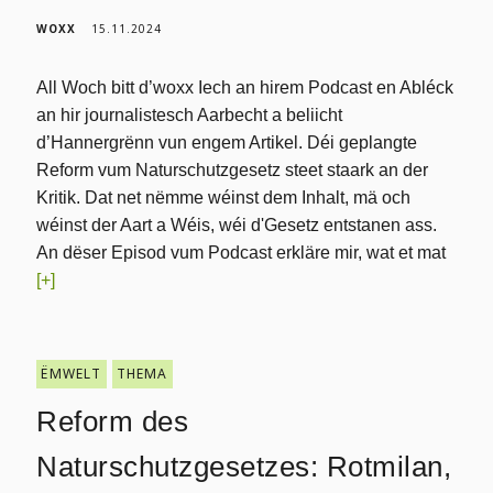
WOXX
15.11.2024
All Woch bitt d’woxx Iech an hirem Podcast en Abléck
an hir journalistesch Aarbecht a beliicht
d’Hannergrënn vun engem Artikel. Déi geplangte
Reform vum Naturschutzgesetz steet staark an der
Kritik. Dat net nëmme wéinst dem Inhalt, mä och
wéinst der Aart a Wéis, wéi d'Gesetz entstanen ass.
An dëser Episod vum Podcast erkläre mir, wat et mat
[+]
ËMWELT
THEMA
Reform des
Naturschutzgesetzes: Rotmilan,