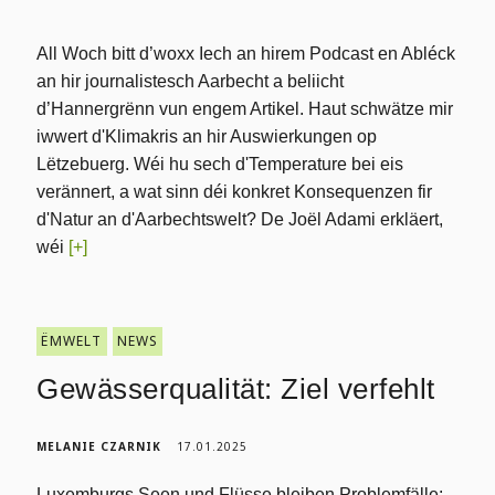
All Woch bitt d’woxx Iech an hirem Podcast en Abléck
an hir journalistesch Aarbecht a beliicht
d’Hannergrënn vun engem Artikel. Haut schwätze mir
iwwert d'Klimakris an hir Auswierkungen op
Lëtzebuerg. Wéi hu sech d'Temperature bei eis
verännert, a wat sinn déi konkret Konsequenzen fir
d'Natur an d'Aarbechtswelt? De Joël Adami erkläert,
wéi
[+]
ËMWELT
NEWS
Gewässerqualität: Ziel verfehlt
MELANIE CZARNIK
17.01.2025
Luxemburgs Seen und Flüsse bleiben Problemfälle: