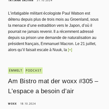
TATIANA SALVAN
31.10.2024
L’infatigable militant écologiste Paul Watson est
détenu depuis plus de trois mois au Groenland, sous
la menace d’une extradition vers le Japon, d’où il
pourrait ne jamais revenir. Il a récemment adressé
depuis sa prison une demande de naturalisation au
président français, Emmanuel Macron. Le 21 juillet,
alors qu’il faisait escale à Nuuk, la
[+]
ËMWELT
PODCAST
Am Bistro mat der woxx #305 –
L’espace a besoin d’air
WOXX
18.10.2024