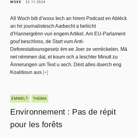
WOXX
22.11.2024
All Woch bitt d’woxx Iech an hirem Podcast en Abléck
an hir journalistesch Aarbecht a beliicht
d’Hannergrënn vun engem Artikel. Am EU-Parlament
gouf beschloss, de Start vum Anti-
Deforestatiounsgesetz ëm ee Joer ze verréckelen. Mä
net nëmmen dat, et koum och a leschter Minutt zu
Ännerungen um Text u sech. Dëst alles duerch eng
Koalitioun aus
[+]
ËMWELT
THEMA
Environnement : Pas de répit
pour les forêts