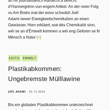
an hir journalistesch Aarbecht a beliicht
d’Hannergrënn vun engem Artikel. An der neier Folg
vu Am Bistro mat der woxx schwätzt Joël
Adami iwwer Eiwegkeetschemikalien an eisen
Gewässer. Hien erkläert, wat dës Chemikalië sinn,
wéi se an d'Ëmwelt kommen a wéi eng Geforen se fir
Mënsch a Natur
[+]
EDITO
ËMWELT
Plastikabkommen:
Ungebremste Mülllawine
JOËL ADAMI
05.12.2024
Bis ein globales Plastikabkommen unterzeichnet