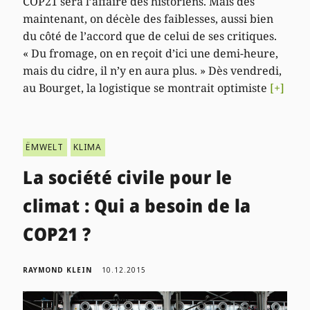
COP21 sera l’affaire des historiens. Mais dès
maintenant, on décèle des faiblesses, aussi bien
du côté de l’accord que de celui de ses critiques.
« Du fromage, on en reçoit d’ici une demi-heure,
mais du cidre, il n’y en aura plus. » Dès vendredi,
au Bourget, la logistique se montrait optimiste
[+]
ËMWELT
KLIMA
La société civile pour le
climat : Qui a besoin de la
COP21 ?
RAYMOND KLEIN
10.12.2015