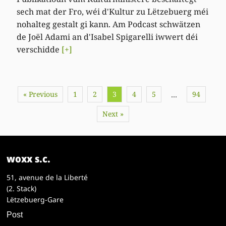
sech mat der Fro, wéi d'Kultur zu Lëtzebuerg méi
nohalteg gestalt gi kann. Am Podcast schwätzen
de Joël Adami an d'Isabel Spigarelli iwwert déi
verschidde
[+]
« Previous
1
2
3
4
5
94
…
Next »
woxx s.c.
51, avenue de la Liberté
(2. Stack)
Lëtzebuerg-Gare
Post