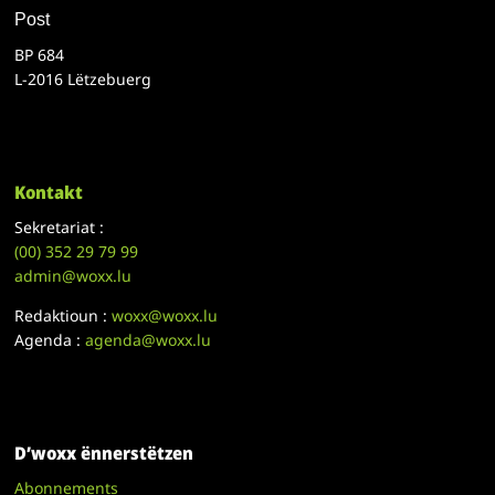
Post
BP 684
L-2016 Lëtzebuerg
Kontakt
Sekretariat :
(00)
352 29 79 99
admin@woxx.lu
Redaktioun :
woxx@woxx.lu
Agenda :
agenda@woxx.lu
D’woxx ënnerstëtzen
Abonnements