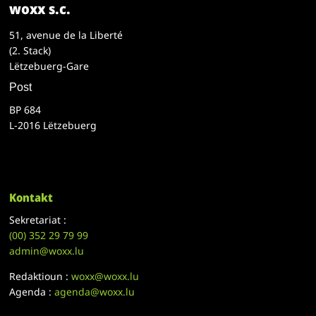
woxx s.c.
51, avenue de la Liberté
(2. Stack)
Lëtzebuerg-Gare
Post
BP 684
L-2016 Lëtzebuerg
Kontakt
Sekretariat :
(00)
352 29 79 99
admin@woxx.lu
Redaktioun :
woxx@woxx.lu
Agenda :
agenda@woxx.lu