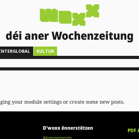
déi aner Wochenzeitung
INTERGLOBAL
KULTUR
nging your module settings or create some new posts.
D’woxx ënnerstëtzen
PDF 
Abonnements