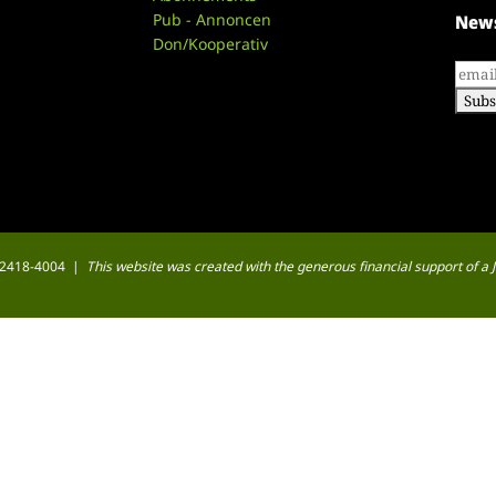
Pub - Annoncen
News
Don/Kooperativ
 : 2418-4004 |
This website was created with the generous financial support of 