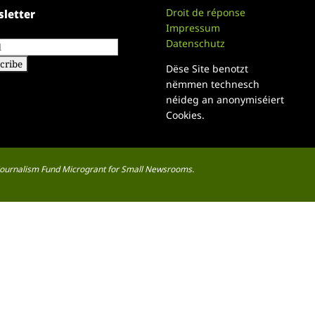
Droit de réponse
letter
Impressum
Datenschutz
Dëse Site benotzt
nëmmen technesch
néideg an anonymiséiert
Cookies.
a Journalism Fund Microgrant for Small Newsrooms.