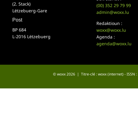
(2. Stack)
(00)
352 29 79 99
Lëtzebuerg-Gare
admin@woxx.lu
Post
Redaktioun :
BP 684
woxx@woxx.lu
L-2016 Lëtzebuerg
Agenda :
agenda@woxx.lu
© woxx 2026 | Titre-clé : woxx (internet) - ISSN