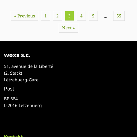
« Previous
1
2
3
4
5
55
…
Next »
woxx s.c.
51, avenue de la Liberté
(2. Stack)
Lëtzebuerg-Gare
Post
BP 684
L-2016 Lëtzebuerg
Kontakt