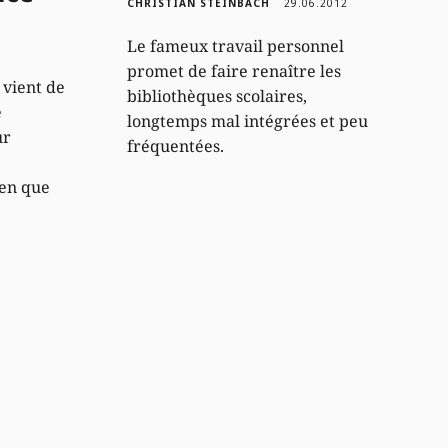
CHRISTIAN STEINBACH
29.06.2012
Le fameux travail personnel
promet de faire renaître les
 vient de
bibliothèques scolaires,
e
longtemps mal intégrées et peu
ur
fréquentées.
ien que