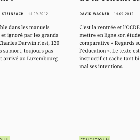
N STEINBACH
14.09.2012
DAVID WAGNER
14.09.2012
ble dans les manuels
C'est la rentrée et l'OCDE
s et ignoré par les grands
mettre en ligne son étud
Charles Darwin n'est, 130
comparative « Regards s
s sa mort, toujours pas
l'éducation ». Le texte est
ait arrivé au Luxembourg.
instructif et cache tant b
mal ses intentions.
IOUN
EDUCATIOUN