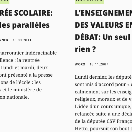
RÉE SCOLAIRE:
L’ENSEIGNEME
es parallèles
DES VALEURS E
DÉBAT: Un seul
GNER
16.09.2011
rien ?
 marronnier indéracinable
llence : la rentrée
WOXX
16.11.2007
. Lundi et mardi, deux
nt présenté à la presse
Lundi dernier, les député
ions de l'école : les
sont mis d’accord pour « 
s et le ministère de
calmement sur les ensei
ion nationale.
religieux, moraux et de v
L’idée d’un cours unique,
relancée suite à une décl
de la députée CSV Franço
Hetto, poursuit son bout 