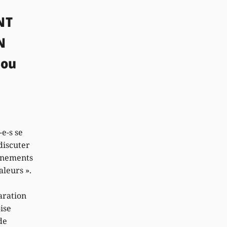
NT
N
 ou
-e-s se
discuter
gnements
aleurs ».
aration
ise
de