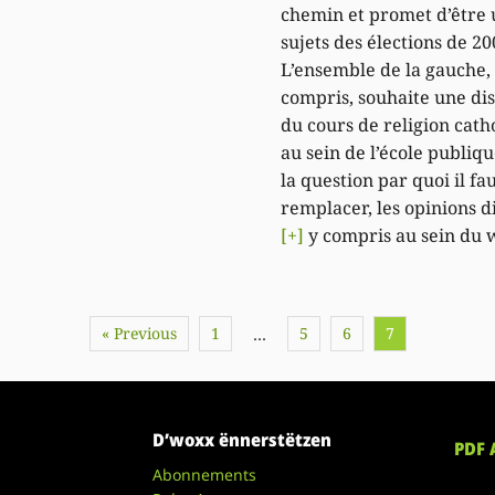
chemin et promet d’être 
sujets des élections de 20
L’ensemble de la gauche,
compris, souhaite une dis
du cours de religion cath
au sein de l’école publiqu
la question par quoi il fau
remplacer, les opinions d
[+]
y compris au sein du 
« Previous
1
5
6
7
…
D’woxx ënnerstëtzen
PDF 
Abonnements