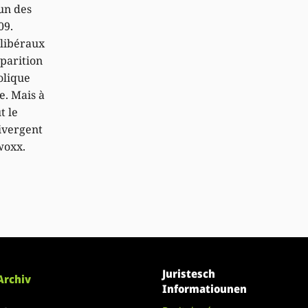
un des
09.
 libéraux
parition
olique
e. Mais à
t le
ivergent
woxx.
Juristesch
Archiv
Informatiounen