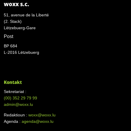
woxx s.c.
51, avenue de la Liberté
(2. Stack)
Lëtzebuerg-Gare
Post
BP 684
L-2016 Lëtzebuerg
Kontakt
Sekretariat :
(00)
352 29 79 99
admin@woxx.lu
Redaktioun :
woxx@woxx.lu
Agenda :
agenda@woxx.lu