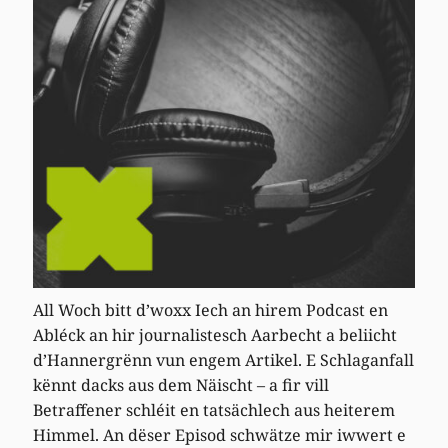
All Woch bitt d’woxx Iech an hirem Podcast en
Abléck an hir journalistesch Aarbecht a beliicht
d’Hannergrënn vun engem Artikel. E Schlaganfall
kënnt dacks aus dem Näischt – a fir vill
Betraffener schléit en tatsächlech aus heiterem
Himmel. An dëser Episod schwätze mir iwwert e