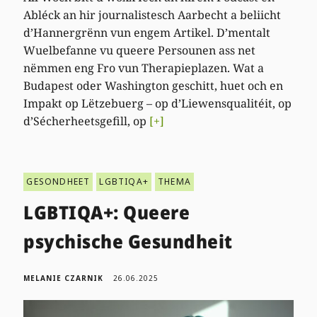
Abléck an hir journalistesch Aarbecht a beliicht
d’Hannergrënn vun engem Artikel. D’mentalt
Wuelbefanne vu queere Persounen ass net
nëmmen eng Fro vun Therapieplazen. Wat a
Budapest oder Washington geschitt, huet och en
Impakt op Lëtzebuerg – op d’Liewensqualitéit, op
d’Sécherheetsgefill, op
[+]
GESONDHEET
LGBTIQA+
THEMA
LGBTIQA+: Queere
psychische Gesundheit
MELANIE CZARNIK
26.06.2025