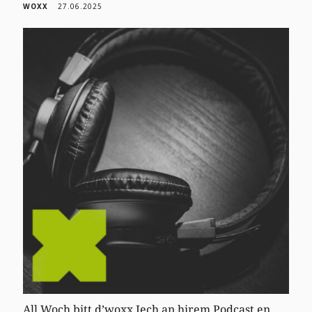
WOXX
27.06.2025
All Woch bitt d’woxx Iech an hirem Podcast en