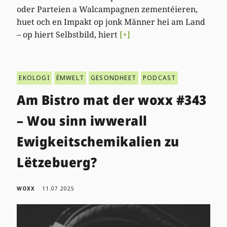
oder Parteien a Walcampagnen zementéieren,
huet och en Impakt op jonk Männer hei am Land
– op hiert Selbstbild, hiert
[+]
EKOLOGI
ËMWELT
GESONDHEET
PODCAST
Am Bistro mat der woxx #343
– Wou sinn iwwerall
Ewigkeitschemikalien zu
Lëtzebuerg?
WOXX
11.07.2025