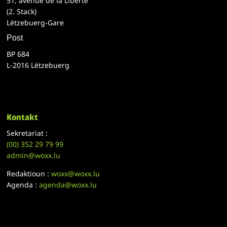
51, avenue de la Liberté
(2. Stack)
Lëtzebuerg-Gare
Post
BP 684
L-2016 Lëtzebuerg
Kontakt
Sekretariat :
(00)
352 29 79 99
admin@woxx.lu
Redaktioun :
woxx@woxx.lu
Agenda :
agenda@woxx.lu