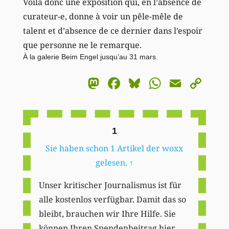
Voilà donc une exposition qui, en l’absence de
curateur-e, donne à voir un pêle-mêle de
talent et d’absence de ce dernier dans l’espoir
que personne ne le remarque.
À la galerie Beim Engel jusqu’au 31 mars.
Mastodon
Facebook
Bluesky
WhatsA
Email
Co
Li
1
Sie haben schon 1 Artikel der woxx
gelesen.
↑
Unser kritischer Journalismus ist für
alle kostenlos verfügbar. Damit das so
bleibt, brauchen wir Ihre Hilfe. Sie
können Ihren Spendenbeitrag hier