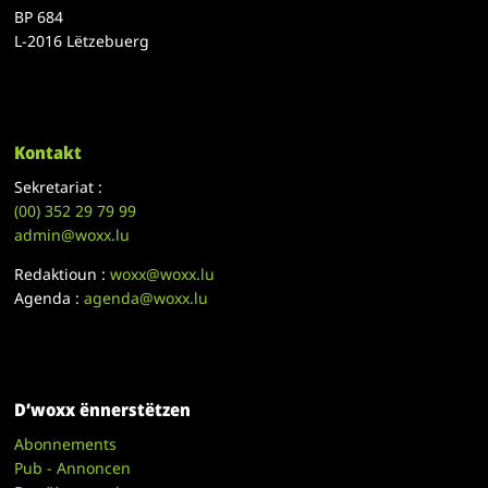
BP 684
L-2016 Lëtzebuerg
Kontakt
Sekretariat :
(00)
352 29 79 99
admin@woxx.lu
Redaktioun :
woxx@woxx.lu
Agenda :
agenda@woxx.lu
D’woxx ënnerstëtzen
Abonnements
Pub - Annoncen