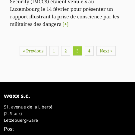
Security (IMCCS) étaient venu-e-s au
Luxembourg le 14 février pour présenter un
rapport illustrant la prise de conscience par les
militaires des dangers
[+]
« Previous
1
2
3
4
Next »
woxx s.c.
51, avenue de la Liberté
(2. Stack)
Lëtzebuerg-Gare
Post