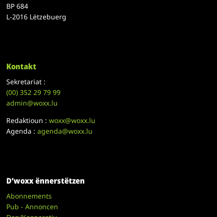
BP 684
L-2016 Lëtzebuerg
Kontakt
Sekretariat :
(00)
352 29 79 99
admin@woxx.lu
Redaktioun :
woxx@woxx.lu
Agenda :
agenda@woxx.lu
D’woxx ënnerstëtzen
Abonnements
Pub - Annoncen