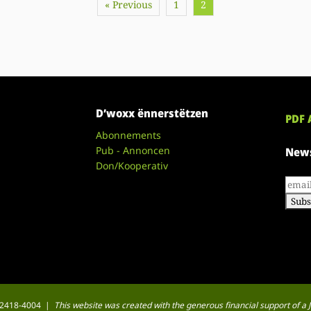
« Previous
1
2
D’woxx ënnerstëtzen
PDF 
Abonnements
Pub - Annoncen
News
Don/Kooperativ
 : 2418-4004 |
This website was created with the generous financial support of 