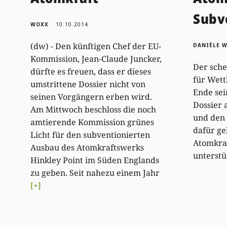
Subv
WOXX
10.10.2014
(dw) - Den künftigen Chef der EU-
DANIÈLE 
Kommission, Jean-Claude Juncker,
Der sch
dürfte es freuen, dass er dieses
für Wet
umstrittene Dossier nicht von
Ende sei
seinen Vorgängern erben wird.
Dossier
Am Mittwoch beschloss die noch
und den 
amtierende Kommission grünes
dafür ge
Licht für den subventionierten
Atomkraf
Ausbau des Atomkraftswerks
unterstü
Hinkley Point im Süden Englands
zu geben. Seit nahezu einem Jahr
[+]