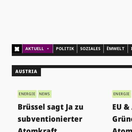
AKTUELL
POLITIK
SOZIALES
ËMWELT
AUSTRIA
ENERGIE
NEWS
ENERGIE
Brüssel sagt Ja zu
EU &
subventionierter
Grüne
Atomkraft
Atom