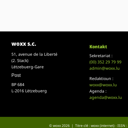
woxx s.c.
Kontakt
51, avenue de la Liberté
Sekretariat :
(2. Stack)
(00)
352 29 79 99
Lëtzebuerg-Gare
admin@woxx.lu
Post
Redaktioun :
BP 684
woxx@woxx.lu
L-2016 Lëtzebuerg
Agenda :
agenda@woxx.lu
© woxx 2026 | Titre-clé : woxx (internet) - ISSN