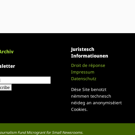
Juristesch
Archiv
Informatiounen
Droit de réponse
letter
Impressum
Datenschutz
Dëse Site benotzt
nëmmen technesch
néideg an anonymiséiert
Cookies.
a Journalism Fund Microgrant for Small Newsrooms.