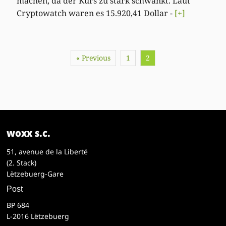
machen, da der Kurs zu stark schwankt. Laut
Cryptowatch waren es 15.920,41 Dollar -
[+]
« Previous
1
2
woxx s.c.
51, avenue de la Liberté
(2. Stack)
Lëtzebuerg-Gare
Post
BP 684
L-2016 Lëtzebuerg