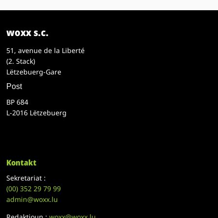
woxx s.c.
51, avenue de la Liberté
(2. Stack)
Lëtzebuerg-Gare
Post
BP 684
L-2016 Lëtzebuerg
Kontakt
Sekretariat :
(00)
352 29 79 99
admin@woxx.lu
Redaktioun :
woxx@woxx.lu