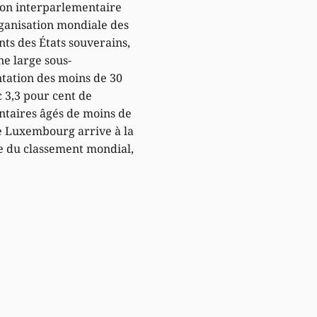
ion interparlementaire
rganisation mondiale des
ts des États souverains,
ne large sous-
tation des moins de 30
c 3,3 pour cent de
taires âgés de moins de
le Luxembourg arrive à la
e du classement mondial,