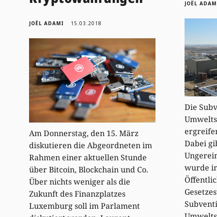
JOËL ADAM
JOËL ADAMI
15.03.2018
Die Subv
Umwelt
ergreife
Am Donnerstag, den 15. März
Dabei gi
diskutieren die Abgeordneten im
Ungerei
Rahmen einer aktuellen Stunde
wurde i
über Bitcoin, Blockchain und Co.
Öffentli
Über nichts weniger als die
Gesetzes
Zukunft des Finanzplatzes
Subvent
Luxemburg soll im Parlament
Umwelt