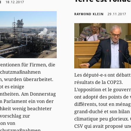
I
18.12.2017
RAYMOND KLEIN
29.11.2017
entionen für Firmen, die
schutzmaßnahmen
Les député-e-s ont débat
n, wurden überarbeitet.
résultats de la COP23.
bt es einige
L’opposition et le gouve
mtheiten. Am Donnerstag
ont adopté des points de
m Parlament ein von der
différents, tout en ménag
chkeit wenig beachteter
grand-duché et son bilan
vorschlag zur
climatique peu glorieux. C
ion von
CSV qui avait proposé un
schutzmaßnahmen