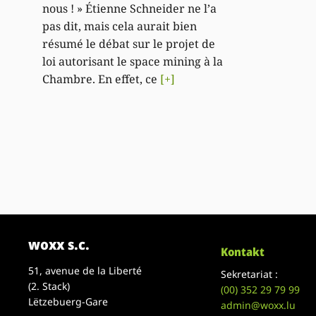
nous ! » Étienne Schneider ne l’a
pas dit, mais cela aurait bien
résumé le débat sur le projet de
loi autorisant le space mining à la
Chambre. En effet, ce
[+]
woxx s.c.
Kontakt
51, avenue de la Liberté
Sekretariat :
(2. Stack)
(00)
352 29 79 99
Lëtzebuerg-Gare
admin@woxx.lu