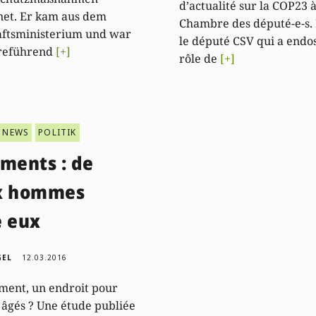
d’actualité sur la COP23 à
net. Er kam aus dem
Chambre des député-e-s. E
aftsministerium und war
le député CSV qui a endos
rreführend
[+]
rôle de
[+]
NEWS
POLITIK
ments : de
x hommes
e eux
GEL
12.03.2016
ment, un endroit pour
gés ? Une étude publiée