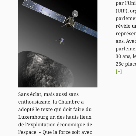
par l’Un
(UIP), o
parlemen
révèle u
représen
ans. Ave
parlemen
30 ans, 
26e plac
[+]
Sans éclat, mais aussi sans
enthousiasme, la Chambre a
adopté le texte qui doit faire du
Luxembourg un des hauts lieux
de l’exploitation économique de
l’espace. « Que la force soit avec