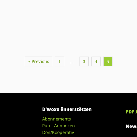
« Previous
1
3
4
5
…
D’woxx ënnerstëtzen
PDF 
Abonnements
Pub - Annoncen
News
Don/Kooperativ