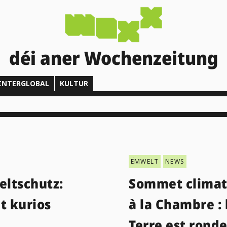
déi aner Wochenzeitung
INTERGLOBAL
KULTUR
ËMWELT
NEWS
ltschutz:
Sommet climat
t kurios
à la Chambre : 
Terre est rond