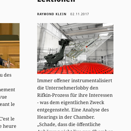
RAYMOND KLEIN
02.11.2017
tu des
Immer offener instrumentalisiert
die Unternehmerlobby den
rnement
Rifkin-Prozess für ihre Interessen
 vue
- was dem eigentlichen Zweck
eant le
entgegensteht. Eine Analyse des
Hearings in der Chamber.
’est le
„Schade, dass die öffentliche
e heure