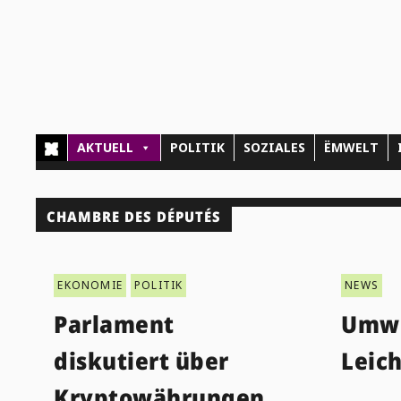
AKTUELL
POLITIK
SOZIALES
ËMWELT
CHAMBRE DES DÉPUTÉS
EKONOMIE
POLITIK
NEWS
Parlament
Umwe
diskutiert über
Leich
Kryptowährungen