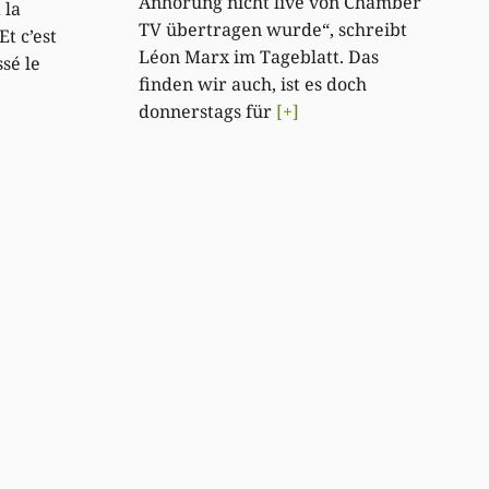
Anhörung nicht live von Chamber
 la
TV übertragen wurde“, schreibt
t c’est
Léon Marx im Tageblatt. Das
sé le
finden wir auch, ist es doch
donnerstags für
[+]