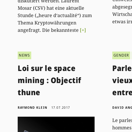
diskutiert werden. Laurent
abgeseg
Mosar (CSV) hat eine aktuelle
Wirtsch
Stunde („heure d‘actualité“) zum
etwas i
Thema Kryptowährungen
angefragt. Die bekannteste
[+]
NEWS
GENDER
Loi sur le space
Parle
mining : Objectif
vieu
thune
entr
RAYMOND KLEIN
17.07.2017
DAVID AN
Le parle
hommes â