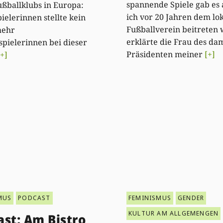
spannende Spiele gab es 
ßballklubs in Europa:
ich vor 20 Jahren dem lo
pielerinnen stellte kein
Fußballverein beitreten w
mehr
erklärte die Frau des da
spielerinnen bei dieser
Präsidenten meiner
[+]
[+]
MUS
PODCAST
FEMINISMUS
GENDER
KULTUR AM ALLGEMENGEN
st: Am Bistro