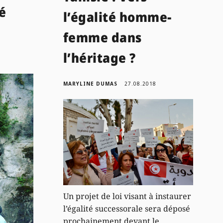
é
l’égalité homme-
femme dans
l’héritage ?
MARYLINE DUMAS
27.08.2018
Un projet de loi visant à instaurer
l’égalité successorale sera déposé
prochainement devant le