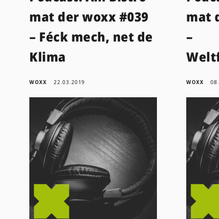
mat der woxx #039
mat 
– Féck mech, net de
–
Klima
Welt
WOXX
22.03.2019
WOXX
08