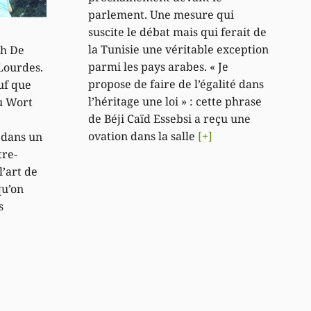
parlement. Une mesure qui
suscite le débat mais qui ferait de
la Tunisie une véritable exception
h De
parmi les pays arabes. « Je
Lourdes.
propose de faire de l’égalité dans
uf que
l’héritage une loi » : cette phrase
du Wort
de Béji Caïd Essebsi a reçu une
ovation dans la salle
[+]
 dans un
tre-
l’art de
qu’on
s