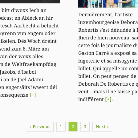
 bitt d’woxx Iech an
Dernièrement, l’artiste
dcast en Abléck an hir
luxembourgeoise Debora
stesch Aarbecht a beliicht
Robertis s’est dénudée à 
rgrënn vun engem oder
Rien de bien nouveau, sa
ikelen. Dës Woch dréint
cette fois le journaliste 
ssend zum 8. März am
Gaston Carré a exposé sa
vun der woxx alles
bigoterie et sa misogynie
m de Weltfraekampfdag.
billet. Qui appelle un con
Jakobs, d'Isabel
billet. On peut penser de 
li an de Joël Adami
Deborah De Robertis ce 
n engersäits iwwert déi
veut – mais il ne laisse pa
Konsequenze
[+]
indifférent
[+]
.
« Previous
1
2
3
Next »