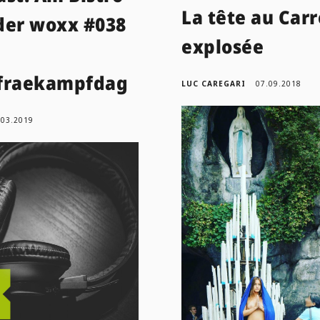
La tête au Carr
der woxx #038
explosée
fraekampfdag
LUC CAREGARI
07.09.2018
.03.2019