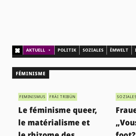
AKTUELL
POLITIK
SOZIALES
ËMWELT
FÉMINISME
FEMINISMUS
FRÄI TRIBÜN
SOZIALE
Le féminisme queer,
Frau
le matérialisme et
„Vou
le rhizome des
foot?