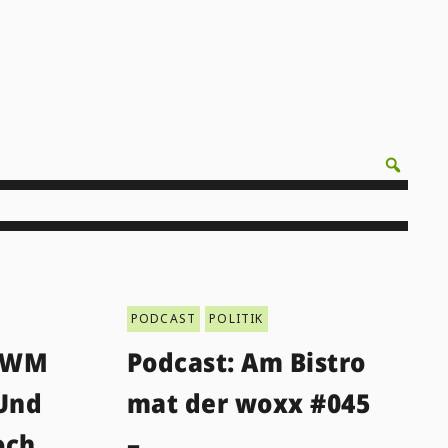
PODCAST
POLITIK
l-WM
Podcast: Am Bistro
 Und
mat der woxx #045
och
–