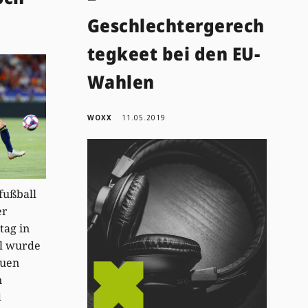
Geschlechtergerech
tegkeet bei den EU-
Wahlen
WOXX
11.05.2019
fußball
er
tag in
l wurde
auen
n
d