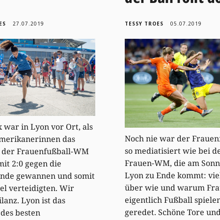
ES
27.07.2019
TESSY TROES
05.07.2019
 war in Lyon vor Ort, als
Noch nie war der Frauen
Amerikanerinnen das
so mediatisiert wie bei d
l der Frauenfußball-WM
Frauen-WM, die am Sonn
mit 2:0 gegen die
Lyon zu Ende kommt: vie
ande gewannen und somit
über wie und warum Fr
tel verteidigten. Wir
eigentlich Fußball spiele
lanz. Lyon ist das
geredet. Schöne Tore un
des besten