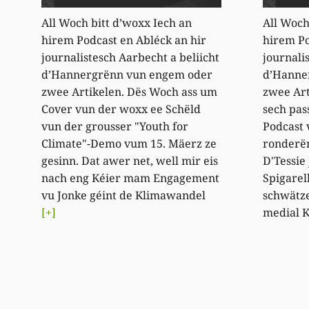
All Woch bitt d’woxx Iech an
All Woch
hirem Podcast en Abléck an hir
hirem Po
journalistesch Aarbecht a beliicht
journali
d’Hannergrënn vun engem oder
d’Hanne
zwee Artikelen. Dës Woch ass um
zwee Art
Cover vun der woxx ee Schëld
sech pa
vun der grousser "Youth for
Podcast 
Climate"-Demo vum 15. Mäerz ze
ronderë
gesinn. Dat awer net, well mir eis
D'Tessie 
nach eng Kéier mam Engagement
Spigarel
vu Jonke géint de Klimawandel
schwätze
[+]
medial 