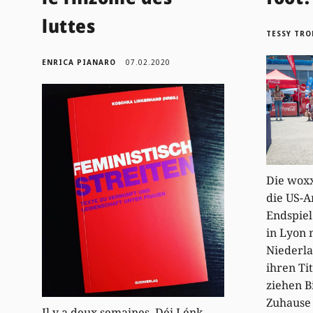
luttes
TESSY TRO
ENRICA PIANARO
07.02.2020
Die woxx
die US-
Endspie
in Lyon 
Niederl
ihren Ti
ziehen Bi
Zuhause 
Il y a deux semaines, Déi Lénk