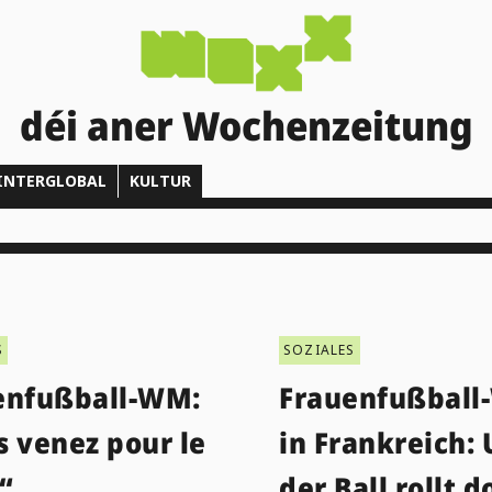
déi aner Wochenzeitung
INTERGLOBAL
KULTUR
S
SOZIALES
enfußball-WM:
Frauenfußbal
s venez pour le
in Frankreich:
“
der Ball rollt d