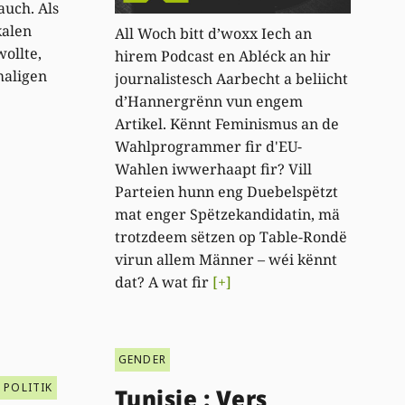
auch. Als
kalen
All Woch bitt d’woxx Iech an
ollte,
hirem Podcast en Abléck an hir
maligen
journalistesch Aarbecht a beliicht
d’Hannergrënn vun engem
Artikel. Kënnt Feminismus an de
Wahlprogrammer fir d'EU-
Wahlen iwwerhaapt fir? Vill
Parteien hunn eng Duebelspëtzt
mat enger Spëtzekandidatin, mä
trotzdeem sëtzen op Table-Rondë
virun allem Männer – wéi kënnt
dat? A wat fir
[+]
GENDER
POLITIK
Tunisie : Vers