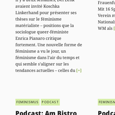
Frauenfu
avaient invité Koschka
Mit 16 S
Linkerhand pour présenter ses
Verein 
thèses sur le féminisme
National
matérialiste – positions que la
WM als
sociologue queer-féministe
Enrica Pianaro critique
fortement. Une nouvelle forme de
féminisme a vu le jour, un
féminisme dans l’air du temps et
qui semble s’aligner sur les
tendances actuelles – celles du
[+]
FEMINISMUS
PODCAST
FEMINIS
Podcast: Am Bistro
Podca