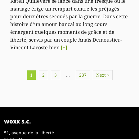
Katell Quillévéré se lance dans une fresque où le
mariage érige un rempart contre les préjugés
pour deux êtres secoués par la guerre. Dans cette
histoire d’un amour bancal au long cours
émergent quelques moments de grâce et de
liberté, servis par un couple Anaïs Demoustier-
Vincent Lacoste bien
[+]
1
2
3
237
Next »
…
woxx s.c.
51, avenue de la Liberté