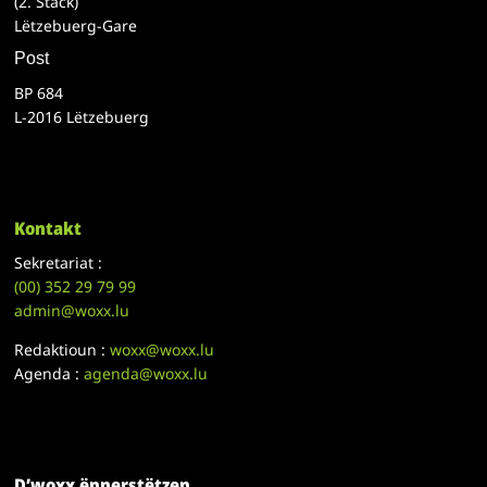
(2. Stack)
Lëtzebuerg-Gare
Post
BP 684
L-2016 Lëtzebuerg
Kontakt
Sekretariat :
(00)
352 29 79 99
admin@woxx.lu
Redaktioun :
woxx@woxx.lu
Agenda :
agenda@woxx.lu
D’woxx ënnerstëtzen