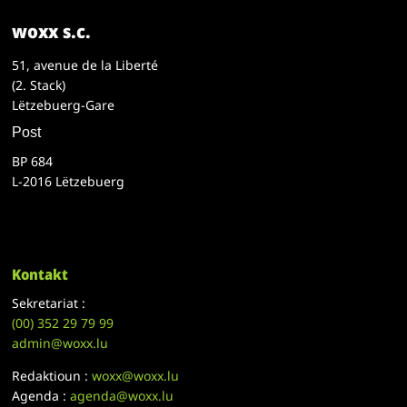
woxx s.c.
51, avenue de la Liberté
(2. Stack)
Lëtzebuerg-Gare
Post
BP 684
L-2016 Lëtzebuerg
Kontakt
Sekretariat :
(00)
352 29 79 99
admin@woxx.lu
Redaktioun :
woxx@woxx.lu
Agenda :
agenda@woxx.lu