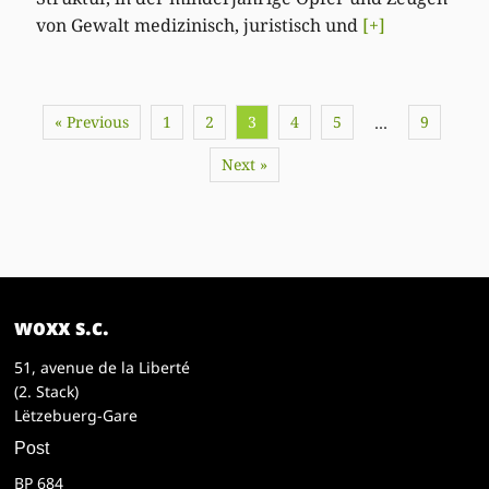
von Gewalt medizinisch, juristisch und
[+]
« Previous
1
2
3
4
5
9
…
Next »
woxx s.c.
51, avenue de la Liberté
(2. Stack)
Lëtzebuerg-Gare
Post
BP 684