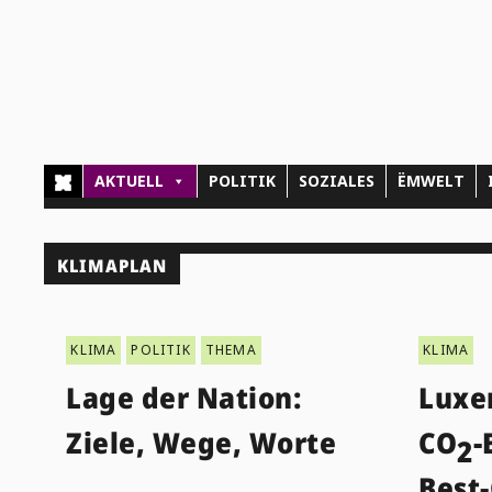
AKTUELL
POLITIK
SOZIALES
ËMWELT
KLIMAPLAN
KLIMA
POLITIK
THEMA
KLIMA
Lage der Nation:
Luxe
Ziele, Wege, Worte
CO
-
2
Best