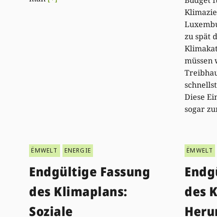
Budget f
Klimazie
Luxembur
zu spät 
Klimakat
müssen 
Treibha
schnells
Diese Ein
sogar zu
ËMWELT
ENERGIE
ËMWELT
Endgültige Fassung
Endg
des Klimaplans:
des 
Soziale
Heru