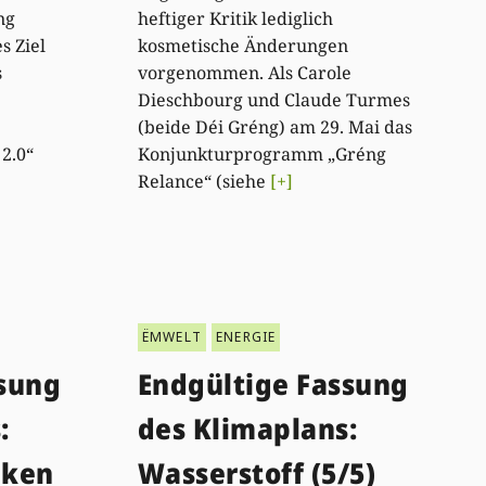
ng
heftiger Kritik lediglich
s Ziel
kosmetische Änderungen
s
vorgenommen. Als Carole
Dieschbourg und Claude Turmes
(beide Déi Gréng) am 29. Mai das
2.0“
Konjunkturprogramm „Gréng
Relance“ (siehe
[+]
ËMWELT
ENERGIE
ssung
Endgültige Fassung
:
des Klimaplans:
nken
Wasserstoff (5/5)