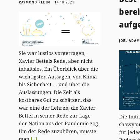
RAYMOND KLEIN
14.10.2021
berei
aufg
JOËL ADAM
Sie war lustlos vorgetragen,
Xavier Bettels Rede, aber nicht
inhaltslos. Ein Überblick über die
wichtigsten Aussagen, von Klima
bis Sicherheit … und über die
Auslassungen. Die Zeit als
kostbares Gut zu schätzen, das
war eine der Lehren, die Xavier
Bettel in seiner Rede zur Lage
Die Initi
der Nation aus der Pandemie zog.
showyou
Um der Rede zuzuhören, musste
für jede
man
[+]