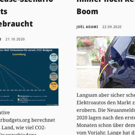
ts
Boom
ebraucht
JOËL ADAMI
22.09.2020
I
21.10.2020
Langsam aber sicher sch
Elektroautos den Markt 
erobern. Die Neuanmeld
ative
2020 lagen nach den erst
rbudgets.org berechnet
Monaten schon über dem
s Land, wie viel CO2-
vom Vorjahr. Lange hat d