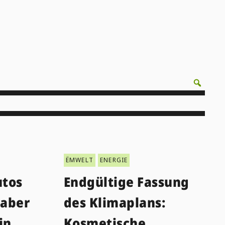
ËMWELT
ENERGIE
utos
Endgültige Fassung
 aber
des Klimaplans:
in
Kosmetische