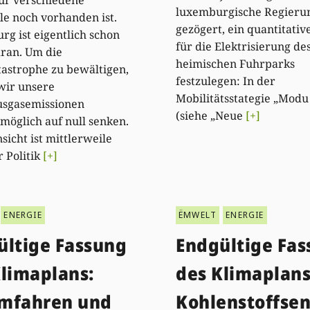
ür verschiedene
luxemburgische Regieru
le noch vorhanden ist.
gezögert, ein quantitative
g ist eigentlich schon
für die Elektrisierung de
dran. Um die
heimischen Fuhrparks
astrophe zu bewältigen,
festzulegen: In der
wir unsere
Mobilitätsstategie „Modu 
usgasemissionen
(siehe „Neue
[+]
tmöglich auf null senken.
sicht ist mittlerweile
r Politik
[+]
ENERGIE
ËMWELT
ENERGIE
ültige Fassung
Endgültige Fa
Klimaplans:
des Klimaplans
mfahren und
Kohlenstoffse