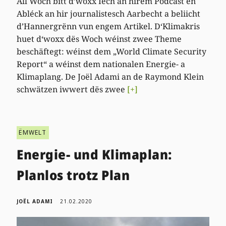
All Woch bitt d’woxx Iech an hirem Podcast en
Abléck an hir journalistesch Aarbecht a beliicht
d’Hannergrënn vun engem Artikel. D‘Klimakris
huet d‘woxx dës Woch wéinst zwee Theme
beschäftegt: wéinst dem „World Climate Security
Report“ a wéinst dem nationalen Energie- a
Klimaplang. De Joël Adami an de Raymond Klein
schwätzen iwwert dës zwee
[+]
ËMWELT
Energie- und Klimaplan:
Planlos trotz Plan
JOËL ADAMI
21.02.2020