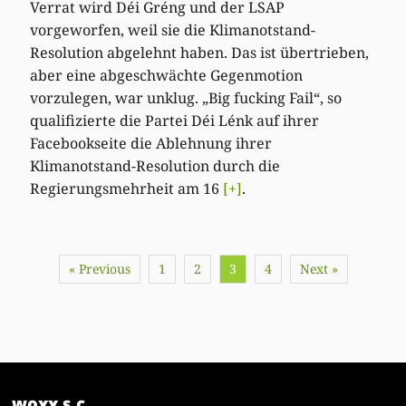
Verrat wird Déi Gréng und der LSAP
vorgeworfen, weil sie die Klimanotstand-
Resolution abgelehnt haben. Das ist übertrieben,
aber eine abgeschwächte Gegenmotion
vorzulegen, war unklug. „Big fucking Fail“, so
qualifizierte die Partei Déi Lénk auf ihrer
Facebookseite die Ablehnung ihrer
Klimanotstand-Resolution durch die
Regierungsmehrheit am 16
[+]
.
« Previous
1
2
3
4
Next »
woxx s.c.