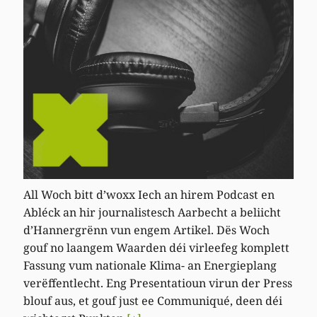
All Woch bitt d’woxx Iech an hirem Podcast en
Abléck an hir journalistesch Aarbecht a beliicht
d’Hannergrënn vun engem Artikel. Dës Woch
gouf no laangem Waarden déi virleefeg komplett
Fassung vum nationale Klima- an Energieplang
verëffentlecht. Eng Presentatioun virun der Press
blouf aus, et gouf just ee Communiqué, deen déi