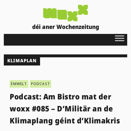
déi aner Wochenzeitung
KLIMAPLAN
ËMWELT
PODCAST
Podcast: Am Bistro mat der
woxx #085 – D’Militär an de
Klimaplang géint d’Klimakris