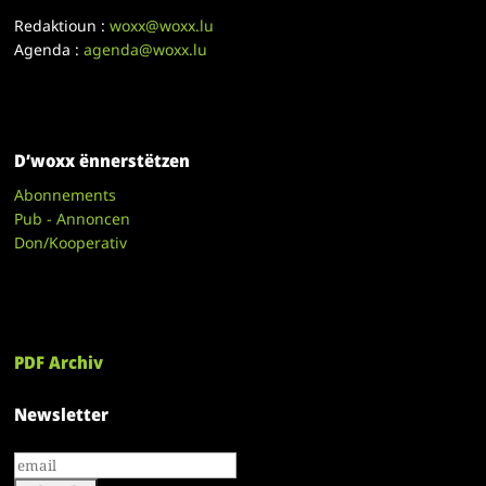
Redaktioun :
woxx@woxx.lu
Agenda :
agenda@woxx.lu
D’woxx ënnerstëtzen
Abonnements
Pub - Annoncen
Don/Kooperativ
PDF Archiv
Newsletter