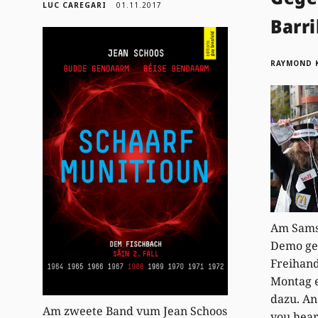
LUC CAREGARI
01.11.2017
Barr
RAYMOND 
Am Samst
Demo ge
Freihan
Montag 
dazu. An
Am zweete Band vum Jean Schoos
you hear