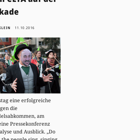
ikade
KLEIN
11.10.2016
ag eine erfolgreiche
gen die
delsabkommen, am
eine Pressekonferenz
alyse und Ausblick. „Do
 the people sing, singing