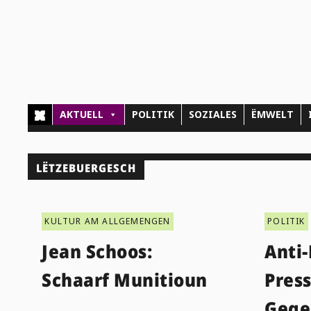
AKTUELL
POLITIK
SOZIALES
ËMWELT
LËTZEBUERGESCH
KULTUR AM ALLGEMENGEN
POLITIK
Jean Schoos:
Anti
Schaarf Munitioun
Pres
Gege