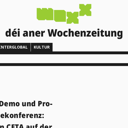
déi aner Wochenzeitung
INTERGLOBAL
KULTUR
-Demo und Pro-
sekonferenz:
n CETA auf der