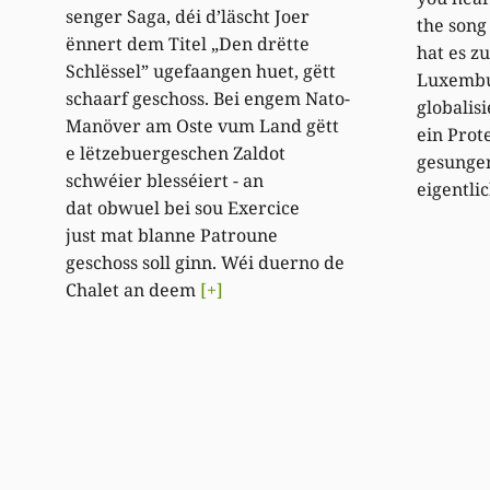
senger Saga, déi d’läscht Joer
the song
ënnert dem Titel „Den drëtte
hat es z
Schlëssel” ugefaangen huet, gëtt
Luxembu
schaarf geschoss. Bei engem Nato-
globalis
Manöver am Oste vum Land gëtt
ein Prot
e lëtzebuergeschen Zaldot
gesunge
schwéier blesséiert - an
eigentli
dat obwuel bei sou Exercice
just mat blanne Patroune
geschoss soll ginn. Wéi duerno de
Chalet an deem
[+]