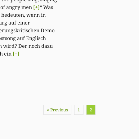
 of angry men
[+]
“ Was
u bedeuten, wenn in
rg auf einer
ierungskritischen Demo
estsong auf Englisch
n wird? Der noch dazu
ch ein
[+]
« Previous
1
2