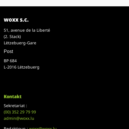
woxx s.c.
51, avenue de la Liberté
(2. Stack)
Lëtzebuerg-Gare
Post
BP 684
L-2016 Lëtzebuerg
Kontakt
Sekretariat :
(00)
352 29 79 99
admin@woxx.lu
Redaktioun :
woxx@woxx.lu