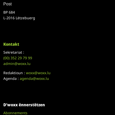
Post
BP 684
L-2016 Lëtzebuerg
Kontakt
Sekretariat :
(00)
352 29 79 99
admin@woxx.lu
Redaktioun :
woxx@woxx.lu
Agenda :
agenda@woxx.lu
D’woxx ënnerstëtzen
Abonnements