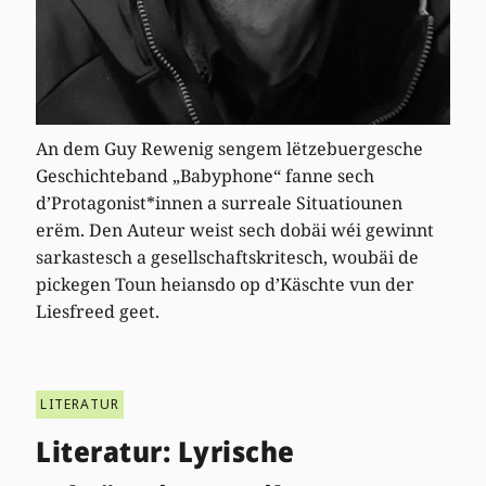
An dem Guy Rewenig sengem lëtzebuergesche
Geschichteband „Babyphone“ fanne sech
d’Protagonist*innen a surreale Situatiounen
erëm. Den Auteur weist sech dobäi wéi gewinnt
sarkastesch a gesellschaftskritesch, woubäi de
pickegen Toun heiansdo op d’Käschte vun der
Liesfreed geet.
LITERATUR
Literatur: Lyrische