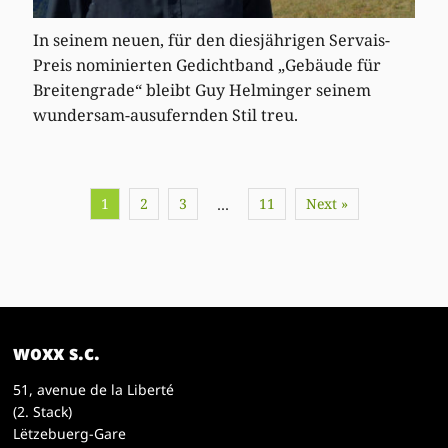
In seinem neuen, für den diesjährigen Servais-
Preis nominierten Gedichtband „Gebäude für
Breitengrade“ bleibt Guy Helminger seinem
wundersam-ausufernden Stil treu.
1
2
3
11
Next »
…
woxx s.c.
51, avenue de la Liberté
(2. Stack)
Lëtzebuerg-Gare