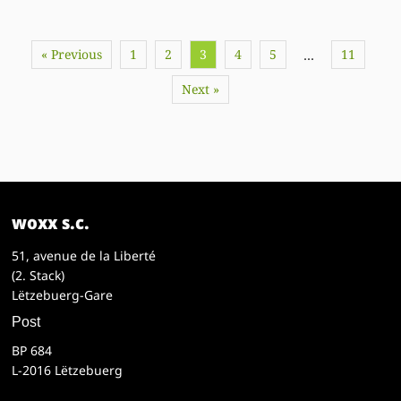
« Previous
1
2
3
4
5
11
…
Next »
woxx s.c.
51, avenue de la Liberté
(2. Stack)
Lëtzebuerg-Gare
Post
BP 684
L-2016 Lëtzebuerg