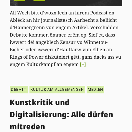
All Woch bitt d’woxx Iech an hirem Podcast en
Abléck an hir journalistesch Aarbecht a beliicht
d’Hannergrënn vun engem Artikel. Verschidden
Debatte kommen ëmmer erëm op. Sief et, dass
iwwert déi angeblech Zensur vu Winnetou-
Bicher oder iwwert d'Hautfarw vun Elben an
Rings of Power diskutéiert gëtt, ganz dacks ass vu
engem Kulturkampf an engem
[+]
DEBATT
KULTUR AM ALLGEMENGEN
MEDIEN
Kunstkritik und
Digitalisierung: Alle dürfen
mitreden