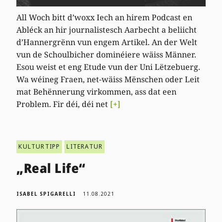
All Woch bitt d’woxx Iech an hirem Podcast en
Abléck an hir journalistesch Aarbecht a beliicht
d’Hannergrënn vun engem Artikel. An der Welt
vun de Schoulbicher dominéiere wäiss Männer.
Esou weist et eng Etude vun der Uni Lëtzebuerg.
Wa wéineg Fraen, net-wäiss Mënschen oder Leit
mat Behënnerung virkommen, ass dat een
Problem. Fir déi, déi net
[+]
KULTURTIPP
LITERATUR
„Real Life“
ISABEL SPIGARELLI
11.08.2021