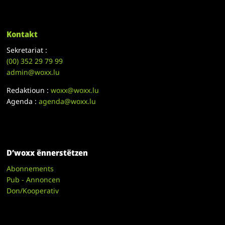
Kontakt
Sekretariat :
(00)
352 29 79 99
admin@woxx.lu
Redaktioun :
woxx@woxx.lu
Agenda :
agenda@woxx.lu
D’woxx ënnerstëtzen
Abonnements
Pub - Annoncen
Don/Kooperativ