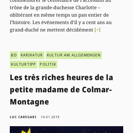
commémorer le centenaire de l’accession au
trône de la grande-duchesse Charlotte –
oblitérant en même temps un pan entier de
l’histoire. Les événements d’il y a cent ans au
grand-duché ne mettent décidément
[+]
BD
KARIKATUR
KULTUR AM ALLGEMENGEN
KULTURTIPP
POLITIK
Les très riches heures de la
petite madame de Colmar-
Montagne
LUC CAREGARI
14.01.2019