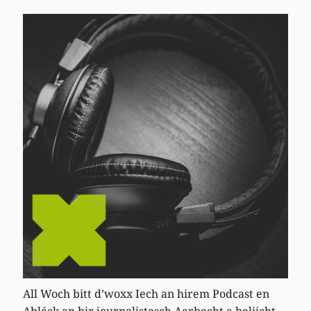
All Woch bitt d’woxx Iech an hirem Podcast en
Abléck an hir journalistesch Aarbecht a beliicht