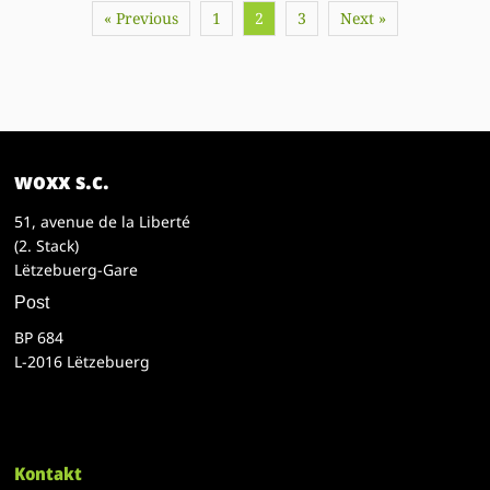
« Previous
1
2
3
Next »
woxx s.c.
51, avenue de la Liberté
(2. Stack)
Lëtzebuerg-Gare
Post
BP 684
L-2016 Lëtzebuerg
Kontakt