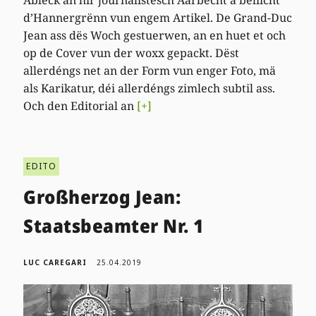
d’Hannergrënn vun engem Artikel. De Grand-Duc
Jean ass dës Woch gestuerwen, an en huet et och
op de Cover vun der woxx gepackt. Dëst
allerdéngs net an der Form vun enger Foto, mä
als Karikatur, déi allerdéngs zimlech subtil ass.
Och den Editorial an
[+]
EDITO
Großherzog Jean:
Staatsbeamter Nr. 1
LUC CAREGARI
25.04.2019