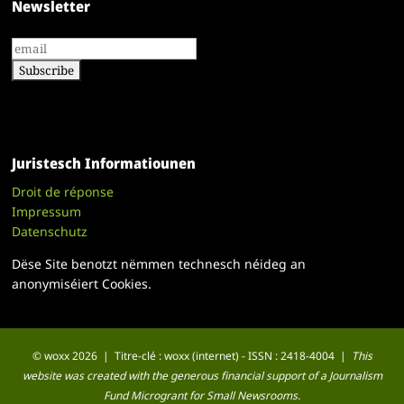
Newsletter
Juristesch Informatiounen
Droit de réponse
Impressum
Datenschutz
Dëse Site benotzt nëmmen technesch néideg an
anonymiséiert Cookies.
© woxx 2026 | Titre-clé : woxx (internet) - ISSN : 2418-4004 |
This
website was created with the generous financial support of a Journalism
Fund Microgrant for Small Newsrooms.