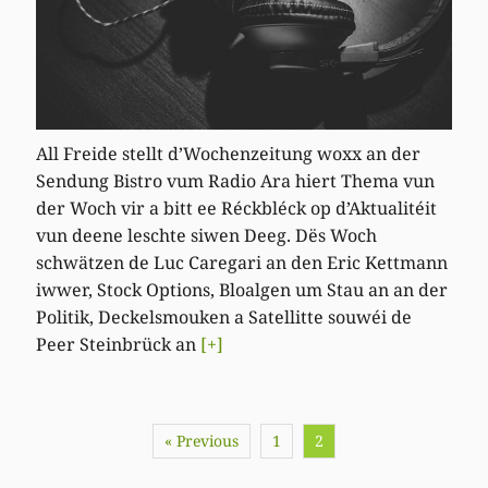
All Freide stellt d’Wochenzeitung woxx an der
Sendung Bistro vum Radio Ara hiert Thema vun
der Woch vir a bitt ee Réckbléck op d’Aktualitéit
vun deene leschte siwen Deeg. Dës Woch
schwätzen de Luc Caregari an den Eric Kettmann
iwwer, Stock Options, Bloalgen um Stau an an der
Politik, Deckelsmouken a Satellitte souwéi de
Peer Steinbrück an
[+]
« Previous
1
2