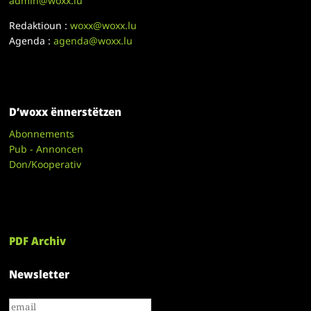
admin@woxx.lu
Redaktioun :
woxx@woxx.lu
Agenda :
agenda@woxx.lu
D’woxx ënnerstëtzen
Abonnements
Pub - Annoncen
Don/Kooperativ
PDF Archiv
Newsletter