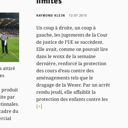
limites
RAYMOND KLEIN
13.07.2015
Un coup à droite, un coup à
gauche, les jugements de la Cour
de justice de l’UE se succèdent.
Elle avait, comme on pouvait lire
dans le woxx de la semaine
dernière, renforcé la protection
 attiré
des cours d’eau contre des
les
aménagements tels que le
dragage de la Weser. Par un arrêt
e produit
rendu jeudi, elle affaiblit la
ite par
protection des enfants contre les
tionales.
[+]
 cadre du
rcial