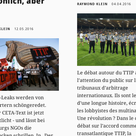
hlich, aber
RAYMOND KLEIN
04.04.2016
r
KLEIN
12.05.2016
Le débat autour du TTIP a
l’attention du public sur 
tribunaux d’arbitrage
internationaux. Ils sont l
P-Leaks werden von
d’une longue histoire, écr
rtern schöngeredet.
les lobbyistes des multina
 CETA-Text ist jetzt
Une révolution ? Dans le
licht - und lässt bei
débat sur l’accord comme
rgs NGOs die
transatlantique TTIP, la
cken schrillen. In „Der