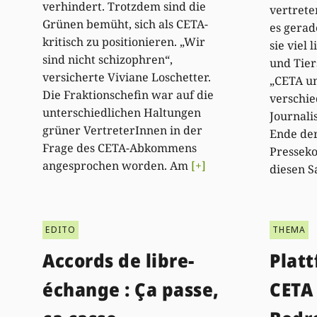
verhindert. Trotzdem sind die
vertrete
Grünen bemüht, sich als CETA-
es gerad
kritisch zu positionieren. „Wir
sie viel
sind nicht schizophren“,
und Tie
versicherte Viviane Loschetter.
„CETA un
Die Fraktionschefin war auf die
verschie
unterschiedlichen Haltungen
Journali
grüner VertreterInnen in der
Ende de
Frage des CETA-Abkommens
Pressek
angesprochen worden. Am
[+]
diesen S
EDITO
THEMA
Accords de libre-
Plat
échange : Ça passe,
CETA 