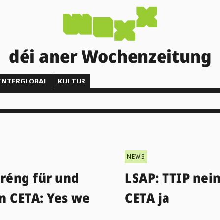
déi aner Wochenzeitung
INTERGLOBAL
KULTUR
NEWS
Gréng für und
LSAP: TTIP nein
n CETA: Yes we
CETA ja