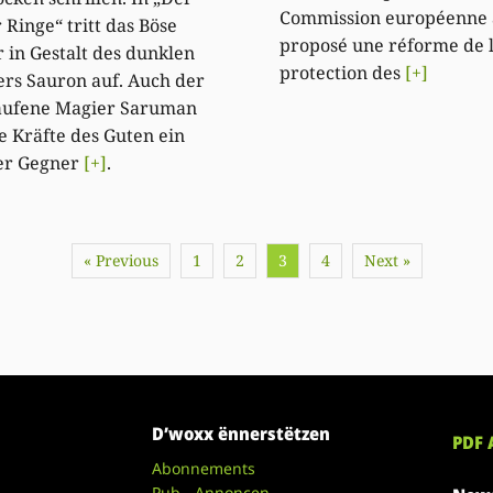
Commission européenne 
 Ringe“ tritt das Böse
proposé une réforme de 
r in Gestalt des dunklen
protection des
[+]
rs Sauron auf. Auch der
aufene Magier Saruman
ie Kräfte des Guten ein
er Gegner
[+]
.
« Previous
1
2
3
4
Next »
D’woxx ënnerstëtzen
PDF 
Abonnements
Pub - Annoncen