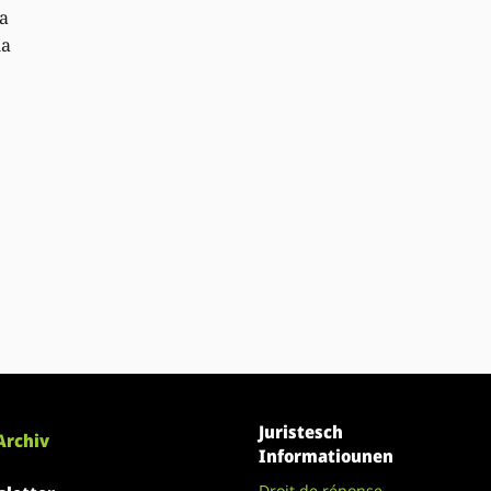
a
la
Juristesch
Archiv
Informatiounen
Droit de réponse