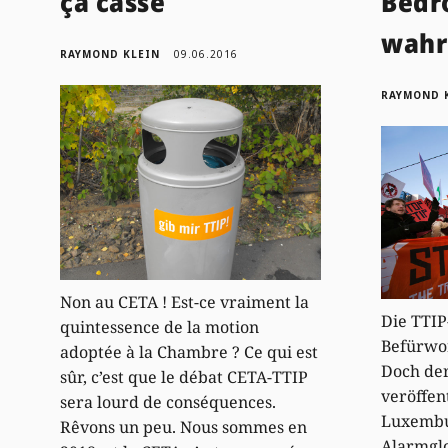
ça casse
Bedro
wah
RAYMOND KLEIN
09.06.2016
RAYMOND 
Non au CETA ! Est-ce vraiment la
Die TTI
quintessence de la motion
Befürwo
adoptée à la Chambre ? Ce qui est
Doch der
sûr, c’est que le débat CETA-TTIP
veröffent
sera lourd de conséquences.
Luxembu
Rêvons un peu. Nous sommes en
Alarmglo