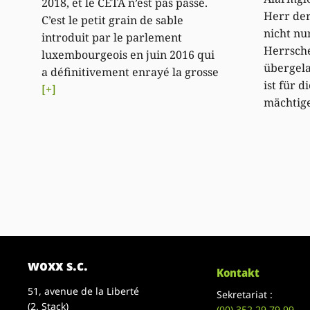
2018, et le CETA n’est pas passé.
Herr der
C’est le petit grain de sable
nicht nu
introduit par le parlement
Herrsche
luxembourgeois en juin 2016 qui
übergel
a définitivement enrayé la grosse
ist für d
[+]
mächtig
woxx s.c.
Kontakt
51, avenue de la Liberté
Sekretariat :
(2. Stack)
(00)
352 29 79 99