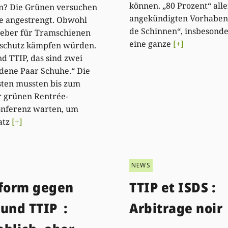
können. „80 Prozent“ alle
n? Die Grünen versuchen
angekündigten Vorhaben 
e angestrengt. Obwohl
de Schinnen“, insbesond
 lieber für Tramschienen
eine ganze
[+]
rschutz kämpfen würden.
d TTIP, das sind zwei
dene Paar Schuhe.“ Die
sten mussten bis zum
r grünen Rentrée-
onferenz warten, um
atz
[+]
NEWS
tform gegen
TTIP et ISDS :
und TTIP :
Arbitrage noir