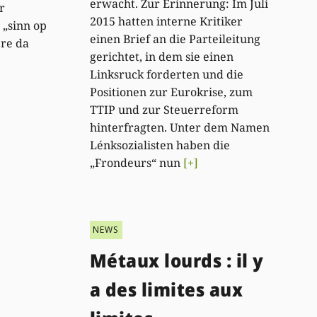
erwacht. Zur Erinnerung: Im Juli
r
2015 hatten interne Kritiker
„sinn op
einen Brief an die Parteileitung
ere da
gerichtet, in dem sie einen
Linksruck forderten und die
Positionen zur Eurokrise, zum
TTIP und zur Steuerreform
hinterfragten. Unter dem Namen
Lénksozialisten haben die
„Frondeurs“ nun
[+]
NEWS
Métaux lourds : il y
a des limites aux