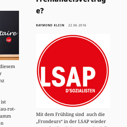
e?
RAYMOND KLEIN
22.06.2016
 diesem
r
nz
ist
lau-rot-
Mit dem Frühling sind auch die
gramm
„Frondeurs“ in der LSAP wieder
en