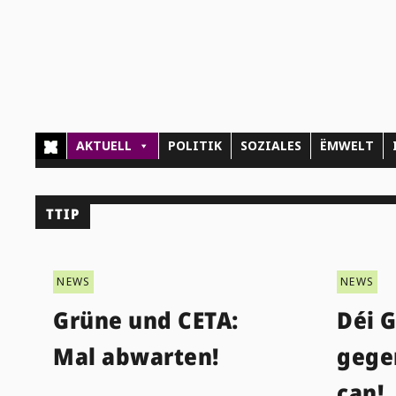
AKTUELL
POLITIK
SOZIALES
ËMWELT
TTIP
NEWS
NEWS
Grüne und CETA:
Déi 
Mal abwarten!
gege
can!