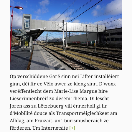
Op verschiddene Garë sinn nei Lifter installéiert
ginn, déi fir ee Vëlo awer ze kleng sinn. D'woxx
verëffentlecht dem Marie-Lise Margue hire
Lieserinnenbréif zu dësem Thema. Di lescht
Joren ass zu Lëtzebuerg vill ënnerholl gi fir
d’Mobilité douce als Transportméiglechkeet am
Alldag, am Fräizäit- an Tourismusberäich ze
fërderen. Um Internetsite
[+]