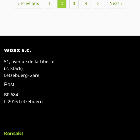
« Previous
1
2
3
4
5
Next »
woxx s.c.
51, avenue de la Liberté
(2. Stack)
Lëtzebuerg-Gare
Post
BP 684
L-2016 Lëtzebuerg
Kontakt