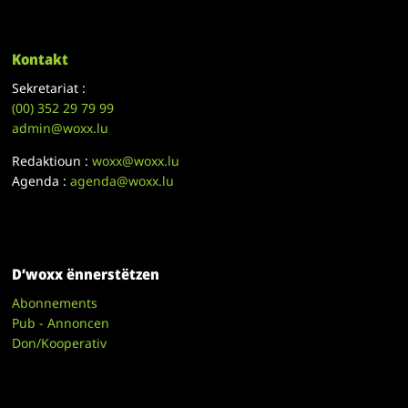
Kontakt
Sekretariat :
(00)
352 29 79 99
admin@woxx.lu
Redaktioun :
woxx@woxx.lu
Agenda :
agenda@woxx.lu
D’woxx ënnerstëtzen
Abonnements
Pub - Annoncen
Don/Kooperativ