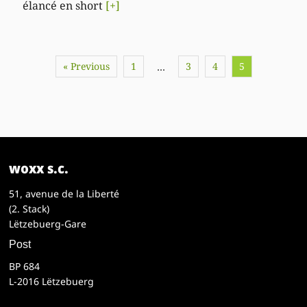
élancé en short
[+]
« Previous
1
3
4
5
…
woxx s.c.
51, avenue de la Liberté
(2. Stack)
Lëtzebuerg-Gare
Post
BP 684
L-2016 Lëtzebuerg