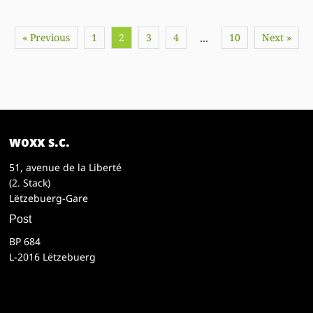
« Previous
1
2
3
4
10
Next »
…
woxx s.c.
51, avenue de la Liberté
(2. Stack)
Lëtzebuerg-Gare
Post
BP 684
L-2016 Lëtzebuerg