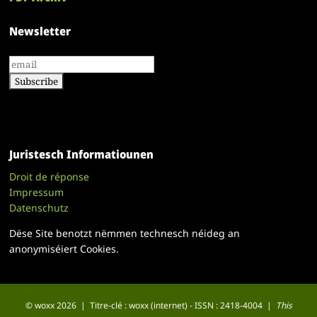
Newsletter
Juristesch Informatiounen
Droit de réponse
Impressum
Datenschutz
Dëse Site benotzt nëmmen technesch néideg an
anonymiséiert Cookies.
© woxx 2026 | Titre-clé : woxx (internet) - ISSN : 2418-4004 |
This