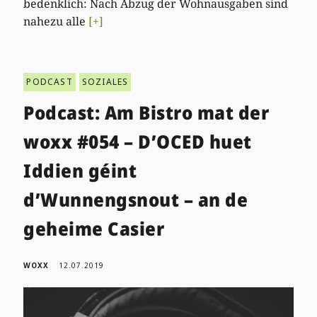
bedenklich: Nach Abzug der Wohnausgaben sind
nahezu alle
[+]
PODCAST
SOZIALES
Podcast: Am Bistro mat der
woxx #054 – D’OCED huet
Iddien géint
d’Wunnengsnout – an de
geheime Casier
WOXX
12.07.2019