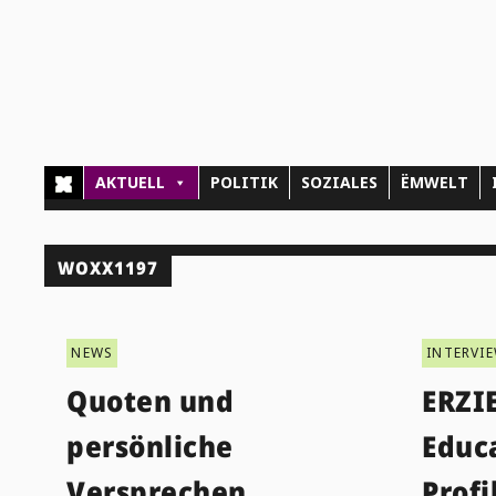
AKTUELL
POLITIK
SOZIALES
ËMWELT
WOXX1197
NEWS
INTERVI
Quoten und
ERZI
persönliche
Educa
Versprechen
Profi