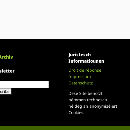
Juristesch
Archiv
Informatiounen
Droit de réponse
letter
Impressum
Datenschutz
Dëse Site benotzt
nëmmen technesch
néideg an anonymiséiert
Cookies.