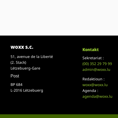
woxx s.c.
Kontakt
51, avenue de la Liberté
Sekretariat :
(2. Stack)
(00)
352 29 79 99
Lëtzebuerg-Gare
admin@woxx.lu
Post
Redaktioun :
BP 684
woxx@woxx.lu
L-2016 Lëtzebuerg
Agenda :
agenda@woxx.lu