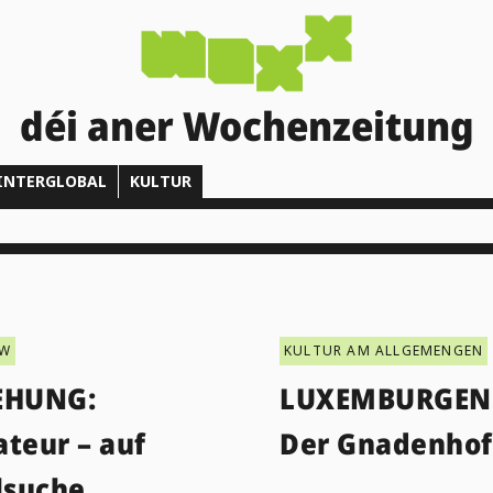
déi aner Wochenzeitung
INTERGLOBAL
KULTUR
EW
KULTUR AM ALLGEMENGEN
EHUNG:
LUXEMBURGEN
teur – auf
Der Gnadenhof
lsuche