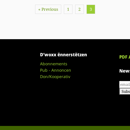
« Previous
1
2
3
D’woxx ënnerstëtzen
PDF 
Abonnements
Pub - Annoncen
News
Don/Kooperativ