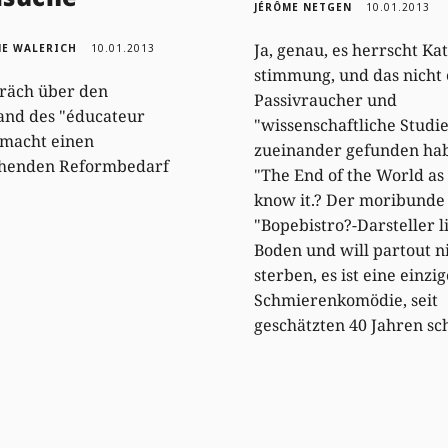
JÉRÔME NETGEN
10.01.2013
Ja, genau, es herrscht Kat
NE WALERICH
10.01.2013
stimmung, und das nicht e
räch über den
Passivraucher und
and des "éducateur
"wissenschaftliche Studi
 macht einen
zueinander gefunden ha
chenden Reformbedarf
"The End of the World as
know it.? Der moribunde
"Bopebistro?-Darsteller l
Boden und will partout n
sterben, es ist eine einzig
Schmierenkomödie, seit
geschätzten 40 Jahren sc