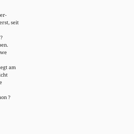
er-
rst, seit
e?
ben.
 we
iegt am
icht
e
hon ?