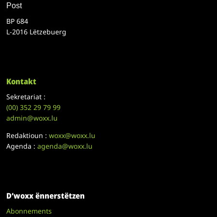
Post
BP 684
L-2016 Lëtzebuerg
Kontakt
Sekretariat :
(00)
352 29 79 99
admin@woxx.lu
Redaktioun :
woxx@woxx.lu
Agenda :
agenda@woxx.lu
D’woxx ënnerstëtzen
Abonnements