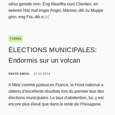
séiss gerode sinn. Eng Maartfra ouni Clienten, en
eeleren Här mat enger Angel, Männer, déi zu Muppe
ginn, eng Fra, déi e
[+]
THEMA
ÉLECTIONS MUNICIPALES:
Endormis sur un volcan
DAVID ANGEL
27.03.2014
A Metz comme partout en France, le Front national a
obtenu d'excellents résultats lors du premier tour des
élections municipales. Le taux d'abstention, lui, y est
encore plus élevé que dans le reste de l'Hexagone.