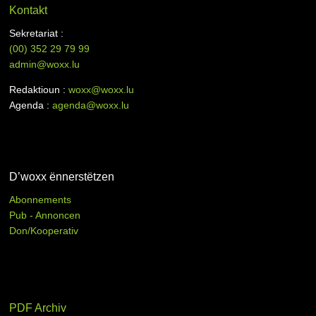
Kontakt
Sekretariat :
(00)
352 29 79 99
admin@woxx.lu
Redaktioun :
woxx@woxx.lu
Agenda :
agenda@woxx.lu
D’woxx ënnerstëtzen
Abonnements
Pub - Annoncen
Don/Kooperativ
PDF Archiv