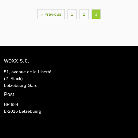
« Previous
1
2
3
woxx s.c.
51, avenue de la Liberté
(2. Stack)
Lëtzebuerg-Gare
Post
BP 684
L-2016 Lëtzebuerg