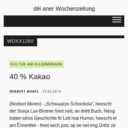
déi aner Wochenzeitung
WOXX1260
KULTUR AM ALLGEMENGEN
40 % Kakao
NORBERT MORES
27.03.2014
(Norbert Mores) - „Schwaarze Schockela“, heescht
der Sonja Lux-Bintner hiert neit, an drëtt Buch. Néng
batter-séiss Geschichte fir Leit mat Humor, heescht et
am Ënnertitel - freet sech just, op se net eng Grëtz ze