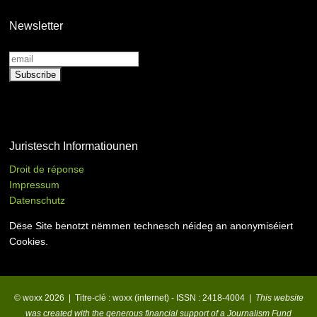
Newsletter
Juristesch Informatiounen
Droit de réponse
Impressum
Datenschutz
Dëse Site benotzt nëmmen technesch néideg an anonymiséiert
Cookies.
© woxx 2026 | Titre-clé : woxx (internet) - ISSN : 2418-4004 |
This website
was created with the generous financial support of a Journalism Fund