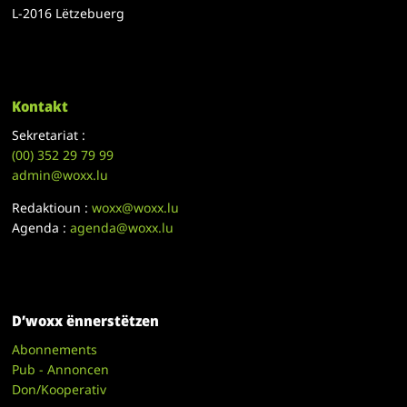
L-2016 Lëtzebuerg
Kontakt
Sekretariat :
(00)
352 29 79 99
admin@woxx.lu
Redaktioun :
woxx@woxx.lu
Agenda :
agenda@woxx.lu
D’woxx ënnerstëtzen
Abonnements
Pub - Annoncen
Don/Kooperativ