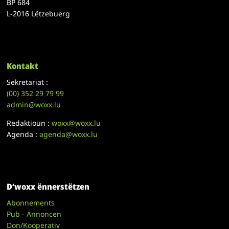
BP 684
L-2016 Lëtzebuerg
Kontakt
Sekretariat :
(00)
352 29 79 99
admin@woxx.lu
Redaktioun :
woxx@woxx.lu
Agenda :
agenda@woxx.lu
D’woxx ënnerstëtzen
Abonnements
Pub - Annoncen
Don/Kooperativ