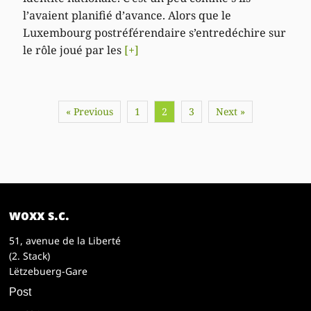
l’avaient planifié d’avance. Alors que le
Luxembourg postréférendaire s’entredéchire sur
le rôle joué par les
[+]
« Previous
1
2
3
Next »
woxx s.c.
51, avenue de la Liberté
(2. Stack)
Lëtzebuerg-Gare
Post