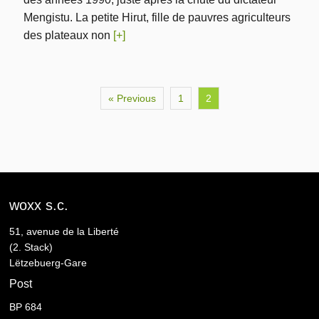
Mengistu. La petite Hirut, fille de pauvres agriculteurs
des plateaux non
[+]
« Previous
1
2
woxx s.c.
51, avenue de la Liberté
(2. Stack)
Lëtzebuerg-Gare
Post
BP 684