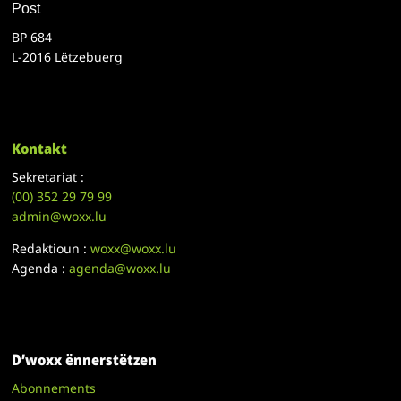
Post
BP 684
L-2016 Lëtzebuerg
Kontakt
Sekretariat :
(00)
352 29 79 99
admin@woxx.lu
Redaktioun :
woxx@woxx.lu
Agenda :
agenda@woxx.lu
D’woxx ënnerstëtzen
Abonnements