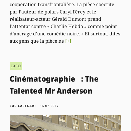
coopération transfrontalière. La pièce coécrite
par l’auteur de polars Caryl Férey et le
réalisateur-acteur Gérald Dumont prend
l’attentat contre « Charlie Hebdo » comme point
d’ancrage d’une comédie noire. « Et surtout, dites
aux gens que la pièce ne
[+]
EXPO
Cinématographie : The
Talented Mr Anderson
LUC CAREGARI
16.02.2017